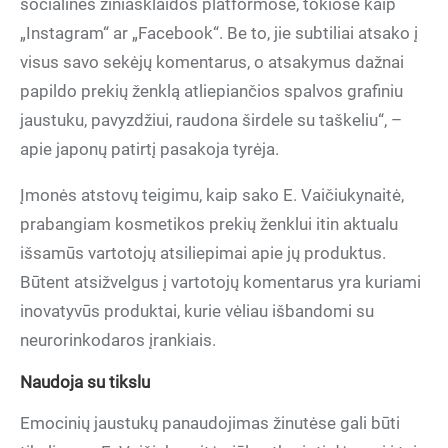
socialinės žiniasklaidos platformose, tokiose kaip
„Instagram“ ar „Facebook“. Be to, jie subtiliai atsako į
visus savo sekėjų komentarus, o atsakymus dažnai
papildo prekių ženklą atliepiančios spalvos grafiniu
jaustuku, pavyzdžiui, raudona širdele su taškeliu“, –
apie japonų patirtį pasakoja tyrėja.
Įmonės atstovų teigimu, kaip sako E. Vaičiukynaitė,
prabangiam kosmetikos prekių ženklui itin aktualu
išsamūs vartotojų atsiliepimai apie jų produktus.
Būtent atsižvelgus į vartotojų komentarus yra kuriami
inovatyvūs produktai, kurie vėliau išbandomi su
neurorinkodaros įrankiais.
Naudoja su tikslu
Emocinių jaustukų panaudojimas žinutėse gali būti