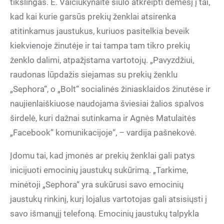
tikslingas. E. Vaičiukynaitė siūlo atkreipti dėmesį į tai,
kad kai kurie garsūs prekių ženklai atsirenka
atitinkamus jaustukus, kuriuos pasitelkia beveik
kiekvienoje žinutėje ir tai tampa tam tikro prekių
ženklo dalimi, atpažįstama vartotojų. „Pavyzdžiui,
raudonas lūpdažis siejamas su prekių ženklu
„Sephora“, o „Bolt“ socialinės žiniasklaidos žinutėse ir
naujienlaiškiuose naudojama šviesiai žalios spalvos
širdelė, kuri dažnai sutinkama ir Agnės Matulaitės
„Facebook“ komunikacijoje“, – vardija pašnekovė.
Įdomu tai, kad įmonės ar prekių ženklai gali patys
inicijuoti emocinių jaustukų sukūrimą. „Tarkime,
minėtoji „Sephora“ yra sukūrusi savo emocinių
jaustukų rinkinį, kurį lojalus vartotojas gali atsisiųsti į
savo išmanųjį telefoną. Emocinių jaustukų talpykla