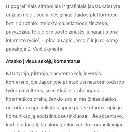
(tipografiniais simboliais ir grafiniais jaustukais) yra
dažnas ne tik socialinės žiniasklaidos platformose,
bet ir dirbtinio intelekto siunčiamose žinutėse,
pavyzdžiui, Tokijo oro uosto žinutės, jungiantis prie
interneto ryšio“, – plačiau apie „emoji“ ir jų reikšmę
pasakoja E. Vaičiukynaitė.
Atsako į visus sekėjų komentarus
KTU tyrėja, pirmojoje neuromokslų ir verslo
konferencijoje Japonijoje pristačiusi neurorinkodaros
tyrimų rezultatus, su vietiniais prabangaus
kosmetikos prekių ženklo socialinės žiniasklaidos
rinkodaros specialistais spėjo padiskutuoti ir apie jų
komunikaciją socialiniuose tinkluose. ,,Jie akcentavo,
kad itin daug laiko skiria prekių ženklo komunikacijai