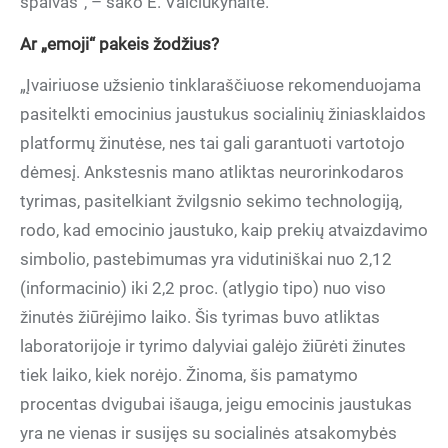
spalvas“, – sako E. Vaičiukynaitė.
Ar „emoji“ pakeis žodžius?
„Įvairiuose užsienio tinklaraščiuose rekomenduojama
pasitelkti emocinius jaustukus socialinių žiniasklaidos
platformų žinutėse, nes tai gali garantuoti vartotojo
dėmesį. Ankstesnis mano atliktas neurorinkodaros
tyrimas, pasitelkiant žvilgsnio sekimo technologiją,
rodo, kad emocinio jaustuko, kaip prekių atvaizdavimo
simbolio, pastebimumas yra vidutiniškai nuo 2,12
(informacinio) iki 2,2 proc. (atlygio tipo) nuo viso
žinutės žiūrėjimo laiko. Šis tyrimas buvo atliktas
laboratorijoje ir tyrimo dalyviai galėjo žiūrėti žinutes
tiek laiko, kiek norėjo. Žinoma, šis pamatymo
procentas dvigubai išauga, jeigu emocinis jaustukas
yra ne vienas ir susijęs su socialinės atsakomybės