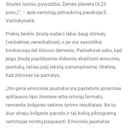
žinutės turiniu, pavyzdžiui, Žemės planeta (4,23
proc.)“, – apie vartotojų įsitraukimą pasakoja E.
Vaičiukynaitė.
Prekių ženklo žinutę sudaro labai daug stimulų
(verbaliniai, neverbaliniai), o jie visi savotiškai
konkuruoja dėl žiūrovo dėmesio. Pašnekovė sako, kad
jeigu žinutę papildysime didesniu skaičiumi emocinių
jaustukų, tačiau patį tekstą sutrumpinsime, tikėtina,
kad žiūrovas tai pamatys.
„Itin gerai emociniai jaustukai yra pastebimi įprastose
apklausos tipo žinutėse arba istorijų formatu,
remiantis žvilgsnio sekimo tyrimo rezultatais. Be to,
šiuo atveju žvilgsnis parodo ir tai, kokią piktogramą
vartotojas norėtų paspausti. Emocinis jaustukas