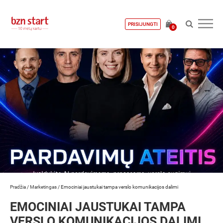
PRISIJUNGTI
0
Pradžia
/
Marketingas
/
Emociniai jaustukai tampa verslo komunikacijos dalimi
EMOCINIAI JAUSTUKAI TAMPA
VERSLO KOMUNIKACIJOS DALIMI