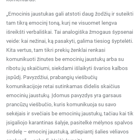
„Emocinis jaustukas gali atstoti daug žodžių ir suteikti
tam tikrą emocinį toną, kurį ne visuomet lengva
išreikšti verbališkai. Tai analogiška žmogaus šypsenai
veide: kai nežinai, ką pasakyti, galima tiesiog šyptelėti.
Kita vertus, tam tikri prekių ženklai renkasi
komunikuoti žinutes be emocinių jaustukų arba su
ribotu jų skaičiumi, siekdami išlaikyti švarios kalbos
įspūdį. Pavyzdžiui, prabangių viešbučių
komunikacijoje retai sutinkamas didelis skaičius
emocinių jaustukų. Įdomus pavyzdys yra garsaus
prancūzų viešbučio, kuris komunikuoja su savo
sekėjais ir svečiais be emocinių jaustukų, tačiau kai tik
įsigaliojo karantinas šalyje, pasitelkė mėlynos spalvos
širdelę – emocinį jaustuką, atliepiantį šalies vėliavos