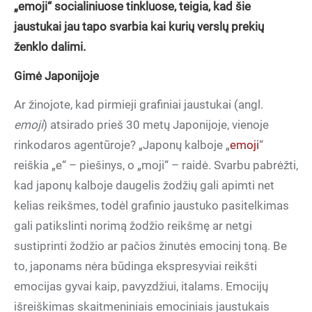
„emoji“ socialiniuose tinkluose, teigia, kad šie
jaustukai jau tapo svarbia kai kurių verslų prekių
ženklo dalimi.
Gimė Japonijoje
Ar žinojote, kad pirmieji grafiniai jaustukai (angl.
emoji
) atsirado prieš 30 metų Japonijoje, vienoje
rinkodaros agentūroje? „Japonų kalboje „
emoji
“
reiškia „e“ – piešinys, o „moji“ – raidė. Svarbu pabrėžti,
kad japonų kalboje daugelis žodžių gali apimti net
kelias reikšmes, todėl grafinio jaustuko pasitelkimas
gali patikslinti norimą žodžio reikšmę ar netgi
sustiprinti žodžio ar pačios žinutės emocinį toną. Be
to, japonams nėra būdinga ekspresyviai reikšti
emocijas gyvai kaip, pavyzdžiui, italams. Emocijų
išreiškimas skaitmeniniais emociniais jaustukais