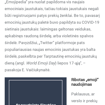
„Emojipedia“ yra nuolat papildoma vis naujais
emociniais jaustukais, tačiau tokiais jaustukais negali
būti registruojami patys prekių ženklai. Be to, pavasarį
emocinių jaustukų paletė buvo papildyta su COVID-19
sietinais jaustukais: laimingas geltonas veidukas,
apkabinęs raudoną širdelę, arba violetinės spalvos
širdelė. Pavyzdžiui, „Twitter“ platformoje pats
populiariausias naujas emocinis jaustukas yra balta
širdelė, paskelbta per Tarptautinę emocinių jaustukų
dieną (angl.
World Emoji Day
) liepos 17-ąją“, –
pasakoja E. Vaičiukynaitė.
Ribotas „emoji“
naudojimas
Paklausus, ar
verslo ir prekių