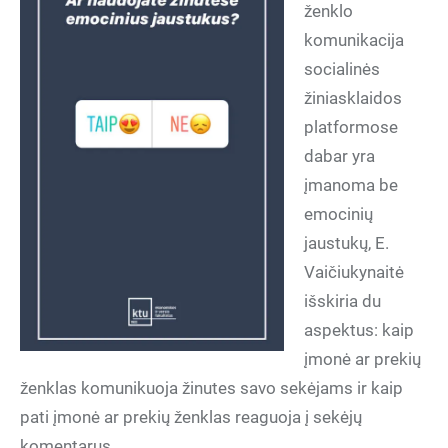
ženklo
komunikacija
socialinės
žiniasklaidos
platformose
dabar yra
įmanoma be
emocinių
jaustukų, E.
Vaičiukynaitė
išskiria du
aspektus: kaip
įmonė ar prekių
ženklas komunikuoja žinutes savo sekėjams ir kaip
pati įmonė ar prekių ženklas reaguoja į sekėjų
komentarus.