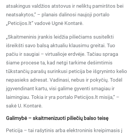
atsakingus valdžios atstovus ir neliktų pamirštos bei
neatsakytos,“ – planais dalinosi naujoji portalo
„Peticijos.lt“ vadovė Ugnė Kontarė.
„Skaitmeninis įrankis leidžia piliečiams susitelkti
išreikšti savo balsą aktualiu klausimu greitai. Tuo
pačiu ir saugiai – virtualioje erdvėje. Tačiau spraga
šiame procese ta, kad netgi tarkime dešimtimis
tūkstančių parašų surinkusi peticija be išgryninto kelio
nepasieks adresat. Vadinasi, nebus ir pokyčių. Todėl
įgyvendinant kartu, visi galime gyventi smagiau ir
laimingiau. Tokia ir yra portalo Peticijos.lt misija,“ –
sakė U. Kontarė.
Galimybė – skaitmenizuoti piliečių balso teisę
Peticija – tai rašytinis arba elektroninis kreipimasis į