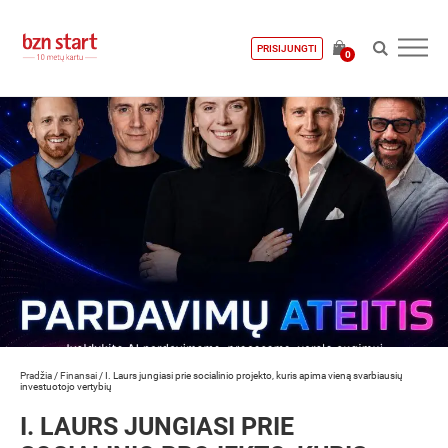
PRISIJUNGTI
0
Pradžia
/
Finansai
/
I. Laurs jungiasi prie socialinio projekto, kuris apima vieną svarbiausių
investuotojo vertybių
I. LAURS JUNGIASI PRIE