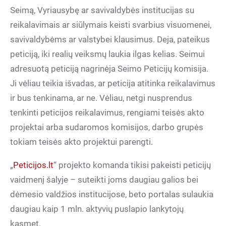
Seimą, Vyriausybę ar savivaldybės institucijas su
reikalavimais ar siūlymais keisti svarbius visuomenei,
savivaldybėms ar valstybei klausimus. Deja, pateikus
peticiją, iki realių veiksmų laukia ilgas kelias. Seimui
adresuotą peticiją nagrinėja Seimo Peticijų komisija.
Ji vėliau teikia išvadas, ar peticija atitinka reikalavimus
ir bus tenkinama, ar ne. Vėliau, netgi nusprendus
tenkinti peticijos reikalavimus, rengiami teisės akto
projektai arba sudaromos komisijos, darbo grupės
tokiam teisės akto projektui parengti.
„
Peticijos.lt
“ projekto komanda tikisi pakeisti peticijų
vaidmenį šalyje – suteikti joms daugiau galios bei
dėmesio valdžios institucijose, beto portalas sulaukia
daugiau kaip 1 mln. aktyvių puslapio lankytojų
kasmet.