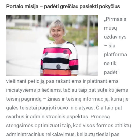
Portalo misija – padėti greičiau pasiekti pokyčius
„Pirmasis
mūsų
uždavinys
– šia
platforma
ne tik
padėti
viešinant peticiją pasirašantiems ir platinantiems
iniciatyviems piliečiams, tačiau taip pat suteikti jiems
teisinį pagrindą – žinias ir teisinę informaciją, kuria jie
galės teisėtai pagrįsti savo iniciatyvas. Čia taip pat
svarbus ir administracinis aspektas. Procesą
stengsimės optimizuoti taip, kad visos formos atitiktų
administracinius reikalavimus, keliautų tiesiai pas