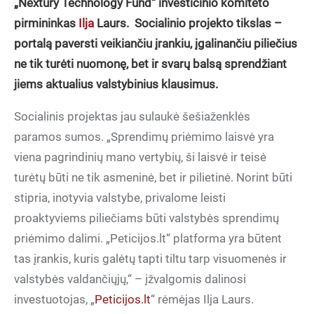
„Nextury Technology Fund“ investicinio komiteto
pirmininkas
Ilja
Laurs.
Socialinio projekto tikslas –
portalą paversti veikiančiu įrankiu, įgalinančiu piliečius
ne tik turėti nuomonę, bet ir svarų balsą sprendžiant
jiems aktualius valstybinius klausimus.
Socialinis projektas jau sulaukė šešiaženklės
paramos sumos. „Sprendimų priėmimo laisvė yra
viena pagrindinių mano vertybių, ši laisvė ir teisė
turėtų būti ne tik asmeninė, bet ir pilietinė. Norint būti
stipria, inotyvia valstybe, privalome leisti
proaktyviems piliečiams būti valstybės sprendimų
priėmimo dalimi. „Peticijos.lt“ platforma yra būtent
tas įrankis, kuris galėtų tapti tiltu tarp visuomenės ir
valstybės valdančiųjų,“ – įžvalgomis dalinosi
investuotojas, „
Peticijos.lt
“ rėmėjas Ilja Laurs.