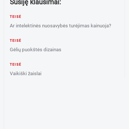
Susiję klausimai:
TEISĖ
Ar intelektinės nuosavybės turėjimas kainuoja?
TEISĖ
Gėlių puokštės dizainas
TEISĖ
Vaikiški žaislai