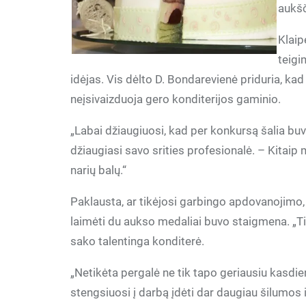
aukšč
Klaip
teigi
idėjas. Vis dėlto D. Bondarevienė priduria, kad
neįsivaizduoja gero konditerijos gaminio.
„Labai džiaugiuosi, kad per konkursą šalia bu
džiaugiasi savo srities profesionalė. – Kitai
narių balų.“
Paklausta, ar tikėjosi garbingo apdovanojimo
laimėti du aukso medaliai buvo staigmena. „T
sako talentinga konditerė.
„Netikėta pergalė ne tik tapo geriausiu kasdien
stengsiuosi į darbą įdėti dar daugiau šilumos i