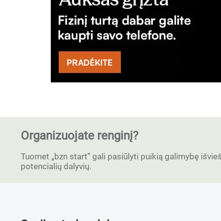
Organizuojate renginį?
Tuomet „bzn start” gali pasiūlyti puikią galimybę išvieši
potencialių dalyvių.