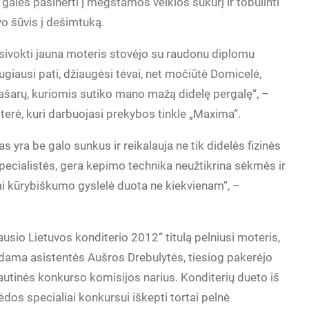
galės pasinerti į mėgstamos veiklos sūkurį ir tobulinti
vo šūvis į dešimtuką.
susivokti jauna moteris stovėjo su raudonu diplomu
giausi pati, džiaugėsi tėvai, net močiūtė Domicelė,
ašarų, kuriomis sutiko mano mažą didelę pergalę“, –
iterė, kuri darbuojasi prekybos tinkle „Maxima“.
 yra be galo sunkus ir reikalauja ne tik didelės fizinės
specialistės, gera kepimo technika neužtikrina sėkmės ir
ai kūrybiškumo gyslelė duota ne kiekvienam“, –
ausio Lietuvos konditerio 2012“ titulą pelniusi moteris,
ama asistentės Aušros Drebulytės, tiesiog pakerėjo
autinės konkurso komisijos narius. Konditerių dueto iš
ėdos specialiai konkursui iškepti tortai pelnė