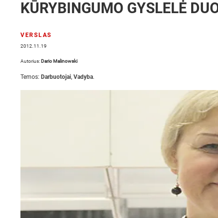
KŪRYBINGUMO GYSLELĖ DUO
VERSLAS
2012.11.19
Autorius:
Dario Malinowski
Temos:
Darbuotojai
,
Vadyba
.