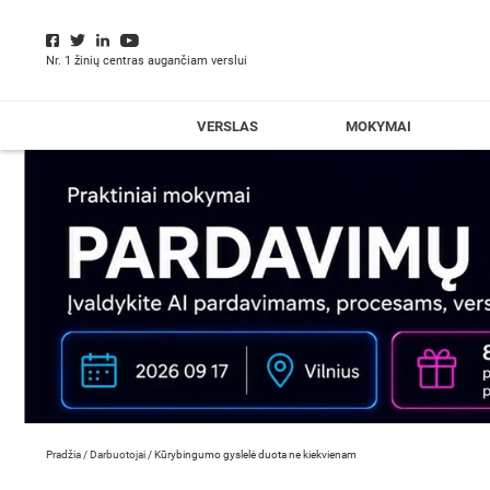
Nr. 1 žinių centras augančiam verslui
VERSLAS
MOKYMAI
Pradžia
/
Darbuotojai
/
Kūrybingumo gyslelė duota ne kiekvienam