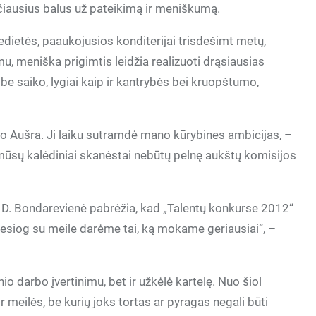
iausius balus už pateikimą ir meniškumą.
edietės, paaukojusios konditerijai trisdešimt metų,
mu, meniška prigimtis leidžia realizuoti drąsiausias
 be saiko, lygiai kaip ir kantrybės bei kruopštumo,
vo Aušra. Ji laiku sutramdė mano kūrybines ambicijas, –
p mūsų kalėdiniai skanėstai nebūtų pelnę aukštų komisijos
, D. Bondarevienė pabrėžia, kad „Talentų konkurse 2012“
iesiog su meile darėme tai, ką mokame geriausiai“, –
io darbo įvertinimu, bet ir užkėlė kartelę. Nuo šiol
r meilės, be kurių joks tortas ar pyragas negali būti