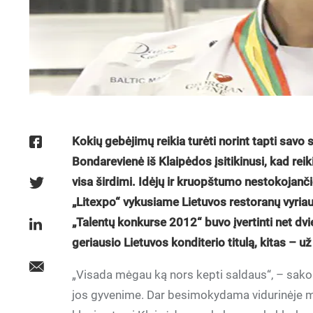
Kokių gebėjimų reikia turėti norint tapti savo 
Bondarevienė iš Klaipėdos įsitikinusi, kad reik
visa širdimi. Idėjų ir kruopštumo nestokojanč
„Litexpo“ vykusiame Lietuvos restoranų vyriau
„Talentų konkurse 2012“ buvo įvertinti net dv
geriausio Lietuvos konditerio titulą, kitas – u
„Visada mėgau ką nors kepti saldaus“, – sako 
jos gyvenime. Dar besimokydama vidurinėje mo