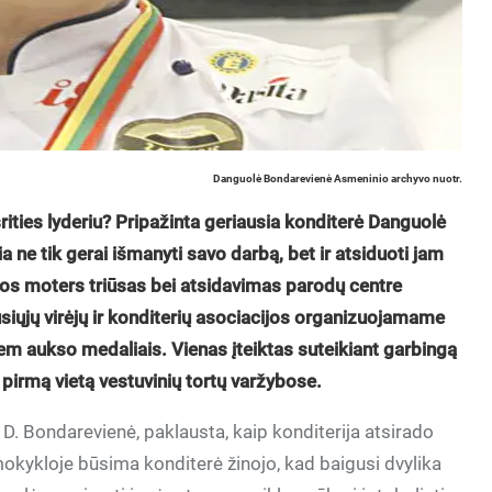
Danguolė Bondarevienė Asmeninio archyvo nuotr.
srities lyderiu? Pripažinta geriausia konditerė Danguolė
ia ne tik gerai išmanyti savo darbą, bet ir atsiduoti jam
ios moters triūsas bei atsidavimas parodų centre
siųjų virėjų ir konditerių asociacijos organizuojamame
iem aukso medaliais. Vienas įteiktas suteikiant garbingą
ž pirmą vietą vestuvinių tortų varžybose.
D. Bondarevienė, paklausta, kaip konditerija atsirado
kykloje būsima konditerė žinojo, kad baigusi dvylika