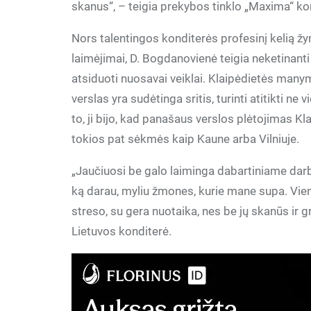
skanus“, – teigia prekybos tinklo „Maxima“ kon
Nors talentingos konditerės profesinį kelią žym
laimėjimai, D. Bogdanovienė teigia neketinanti
atsiduoti nuosavai veiklai. Klaipėdietės manym
verslas yra sudėtinga sritis, turinti atitikti ne 
to, ji bijo, kad panašaus verslos plėtojimas K
tokios pat sėkmės kaip Kaune arba Vilniuje.
„Jaučiuosi be galo laiminga dabartiniame darbe
ką darau, myliu žmones, kurie mane supa. Vienin
streso, su gera nuotaika, nes be jų skanūs ir g
Lietuvos konditerė.