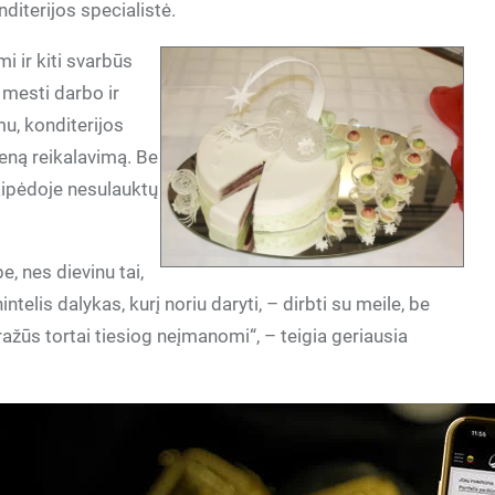
diterijos specialistė.
i ir kiti svarbūs
 mesti darbo ir
u, konditerijos
vieną reikalavimą. Be
laipėdoje nesulauktų
, nes dievinu tai,
telis dalykas, kurį noriu daryti, – dirbti su meile, be
ražūs tortai tiesiog neįmanomi“, – teigia geriausia