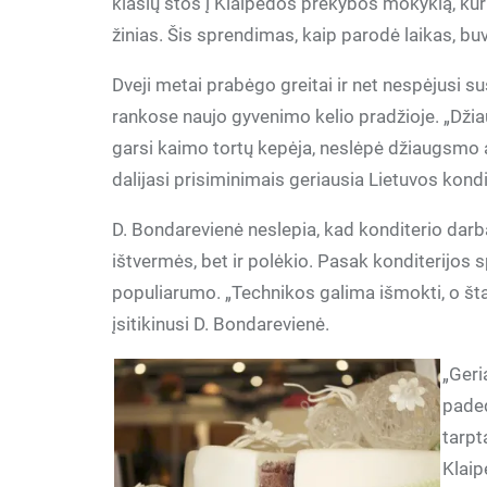
klasių stos į Klaipėdos prekybos mokyklą, kur 
žinias. Šis sprendimas, kaip parodė laikas, bu
Dveji metai prabėgo greitai ir net nespėjusi 
rankose naujo gyvenimo kelio pradžioje. „Džiau
garsi kaimo tortų kepėja, neslėpė džiaugsmo 
dalijasi prisiminimais geriausia Lietuvos kond
D. Bondarevienė neslepia, kad konditerio darbas
ištvermės, bet ir polėkio. Pasak konditerijos 
populiarumo. „Technikos galima išmokti, o št
įsitikinusi D. Bondarevienė.
„Geri
paded
tarpt
Klaip