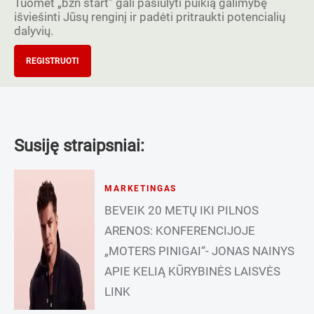
Tuomet „bzn start” gali pasiūlyti puikią galimybę
išviešinti Jūsų renginį ir padėti pritraukti potencialių
dalyvių.
REGISTRUOTI
Susiję straipsniai:
MARKETINGAS
BEVEIK 20 METŲ IKI PILNOS
ARENOS: KONFERENCIJOJE
„MOTERS PINIGAI“- JONAS NAINYS
APIE KELIĄ KŪRYBINĖS LAISVĖS
LINK