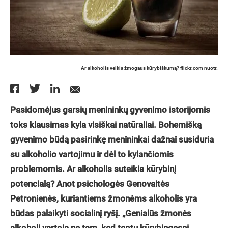
Ar alkoholis veikia žmogaus kūrybiškumą? flickr.com nuotr.
Pasidomėjus garsių menininkų gyvenimo istorijomis
toks klausimas kyla visiškai natūraliai. Bohemišką
gyvenimo būdą pasirinkę menininkai dažnai susiduria
su alkoholio vartojimu ir dėl to kylančiomis
problemomis. Ar alkoholis suteikia kūrybinį
potencialą? Anot psichologės Genovaitės
Petronienės, kuriantiems žmonėms alkoholis yra
būdas palaikyti socialinį ryšį. „Genialūs žmonės