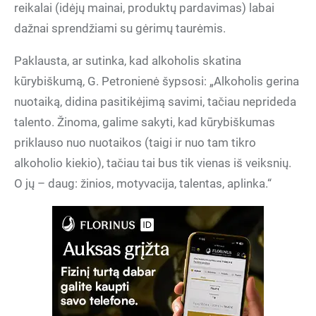
reikalai (idėjų mainai, produktų pardavimas) labai
dažnai sprendžiami su gėrimų taurėmis.
Paklausta, ar sutinka, kad alkoholis skatina
kūrybiškumą, G. Petronienė šypsosi: „Alkoholis gerina
nuotaiką, didina pasitikėjimą savimi, tačiau neprideda
talento. Žinoma, galime sakyti, kad kūrybiškumas
priklauso nuo nuotaikos (taigi ir nuo tam tikro
alkoholio kiekio), tačiau tai bus tik vienas iš veiksnių.
O jų – daug: žinios, motyvacija, talentas, aplinka.“