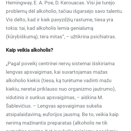
Hemingway, E. A. Poe, D. Kerouacas. Visi jie turėjo
problemų dėl alkoholio, tačiau išgarsėjo savo talentu.
Vis dėlto, kad ir kiek pavyzdžių rastume, tiesa yra
tokia: tai, kad alkoholis lemia genialumą
(kūrybiškumą), tėra mitas“, – užtikrina psichiatras.
Kaip veikia alkoholis?
„Pagal poveikį centrinei nervų sistemai išskiriama
lengvas apsvaigimas, kai suvartojamas mažas
alkoholio kiekis (tiesa, ką turėtume vadinti mažu
kiekiu, neretai priklauso nuo organizmo jautrumo),
vidutinis ir sunkus apsvaigimas, – aiškina M.
Šablevičius. – Lengvas apsvaigimas sukelia
atsipalaidavimą, euforijos jausmą. Be to, veikia kaip
nerimą mažinantis preparatas (alkoholis ne tik