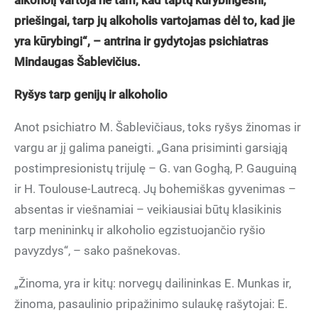
alkoholį vartoja ne tam, kad taptų kūrybingesni,
priešingai, tarp jų alkoholis vartojamas dėl to, kad jie
yra kūrybingi“, – antrina ir gydytojas psichiatras
Mindaugas Šablevičius.
Ryšys tarp genijų ir alkoholio
Anot psichiatro M. Šablevičiaus, toks ryšys žinomas ir
vargu ar jį galima paneigti. „Gana prisiminti garsiąją
postimpresionistų trijulę – G. van Goghą, P. Gauguiną
ir H. Toulouse-Lautrecą. Jų bohemiškas gyvenimas –
absentas ir viešnamiai – veikiausiai būtų klasikinis
tarp menininkų ir alkoholio egzistuojančio ryšio
pavyzdys“, – sako pašnekovas.
„Žinoma, yra ir kitų: norvegų dailininkas E. Munkas ir,
žinoma, pasaulinio pripažinimo sulaukę rašytojai: E.