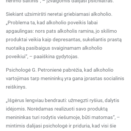
nerimo šaltinis“, – įžvalgomis dalijasi psichiatras.
Siekiant užsimiršti neretai griebiamasi alkoholio.
„Problema ta, kad alkoholio poveikis labai
apgaulingas: nors pats alkoholis ramina, jo skilimo
produktai veikia kaip depresantas, sukeliantis prastą
nuotaiką pasibaigus svaiginamam alkoholio
poveikiui“, – paaiškina gydytojas.
Psichologė G. Petronienė pabrėžia, kad alkoholio
vartojimas tarp menininkų yra gana įprastas socialinis
reiškinys.
„Išgėrus lengviau bendrauti: užmegzti ryšius, dalytis
idėjomis. Norėdamas realizuoti savo produktą
menininkas turi rodytis viešumoje, būti matomas“, –
mintimis dalijasi psichologė ir priduria, kad visi šie