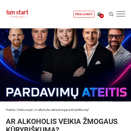
PRISIJUNGTI
0
Pradžia
/
Darbuotojai
/
Ar alkoholis veikia žmogaus kūrybiškumą?
AR ALKOHOLIS VEIKIA ŽMOGAUS
KŪRYBIŠKUMĄ?