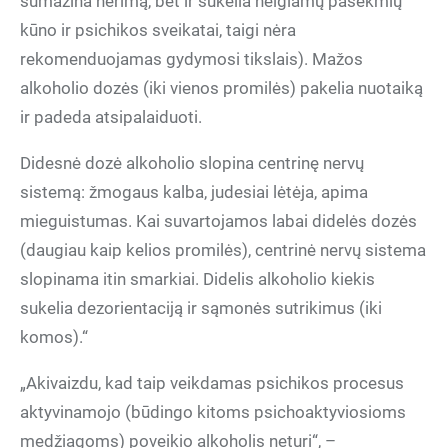
sumažina nerimą, bet ir sukelia neigiamų pasekmių
kūno ir psichikos sveikatai, taigi nėra
rekomenduojamas gydymosi tikslais). Mažos
alkoholio dozės (iki vienos promilės) pakelia nuotaiką
ir padeda atsipalaiduoti.
Didesnė dozė alkoholio slopina centrinę nervų
sistemą: žmogaus kalba, judesiai lėtėja, apima
mieguistumas. Kai suvartojamos labai didelės dozės
(daugiau kaip kelios promilės), centrinė nervų sistema
slopinama itin smarkiai. Didelis alkoholio kiekis
sukelia dezorientaciją ir sąmonės sutrikimus (iki
komos).“
„Akivaizdu, kad taip veikdamas psichikos procesus
aktyvinamojo (būdingo kitoms psichoaktyviosioms
medžiagoms) poveikio alkoholis neturi“, –