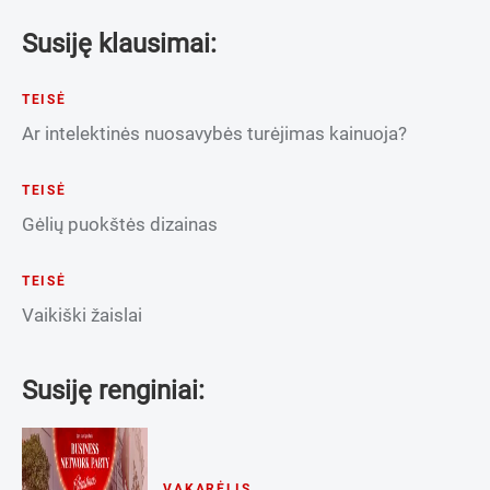
Susiję klausimai:
TEISĖ
Ar intelektinės nuosavybės turėjimas kainuoja?
TEISĖ
Gėlių puokštės dizainas
TEISĖ
Vaikiški žaislai
Susiję renginiai:
VAKARĖLIS