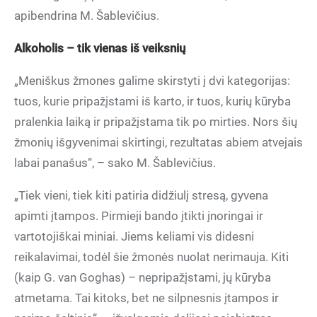
apibendrina M. Šablevičius.
Alkoholis – tik vienas iš veiksnių
„Meniškus žmones galime skirstyti į dvi kategorijas:
tuos, kurie pripažįstami iš karto, ir tuos, kurių kūryba
pralenkia laiką ir pripažįstama tik po mirties. Nors šių
žmonių išgyvenimai skirtingi, rezultatas abiem atvejais
labai panašus“, – sako M. Šablevičius.
„Tiek vieni, tiek kiti patiria didžiulį stresą, gyvena
apimti įtampos. Pirmieji bando įtikti įnoringai ir
vartotojiškai miniai. Jiems keliami vis didesni
reikalavimai, todėl šie žmonės nuolat nerimauja. Kiti
(kaip G. van Goghas) – nepripažįstami, jų kūryba
atmetama. Tai kitoks, bet ne silpnesnis įtampos ir