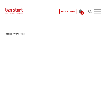
PRISIJUNGTI
0
Pradžia
/
Vartotojas
Dovydas Varkulevičius