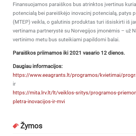
Finansuojamos paraiškos bus atrinktos įvertinus kuri
potencialą bei pareiškėjo inovacinį potencialą, patys p
(MTEP) veikla, o galutinis produktas turi išsiskirti iš 
vertinama partnerystė su Norvegijos įmonėmis – už N
vertinimo metu bus suteikiami papildomi balai.
Paraiškos priimamos iki 2021 vasario 12 dienos.
Daugiau informacijos:
https://www.eeagrants.lt/programos/kvietimai/progra
ir
https://mita.lrv.lt/lt/veiklos-sritys/programos-prie
pletra-inovacijos-ir-mvi
Žymos