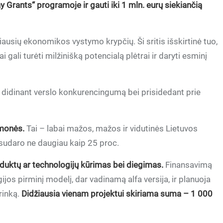
 Grants“ programoje ir gauti iki 1 mln. eurų siekiančią
iausių ekonomikos vystymo krypčių. Ši sritis išskirtinė tuo,
gali turėti milžinišką potencialą plėtrai ir daryti esminį
p didinant verslo konkurencingumą bei prisidedant prie
įmonės.
Tai – labai mažos, mažos ir vidutinės Lietuvos
 sudaro ne daugiau kaip 25 proc.
duktų ar technologijų kūrimas bei diegimas.
Finansavimą
ijos pirminį modelį, dar vadinamą alfa versija, ir planuoja
rinką.
Didžiausia vienam projektui skiriama suma – 1 000