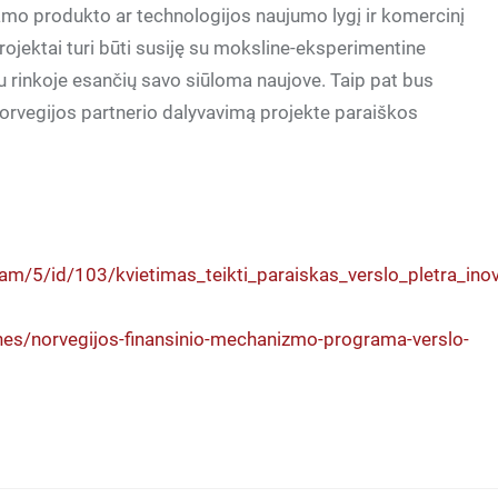
amo produkto ar technologijos naujumo lygį ir komercinį
rojektai turi būti susiję su moksline-eksperimentine
jau rinkoje esančių savo siūloma naujove. Taip pat bus
orvegijos partnerio dalyvavimą projekte paraiškos
m/5/id/103/kvietimas_teikti_paraiskas_verslo_pletra_inov
mones/norvegijos-finansinio-mechanizmo-programa-verslo-