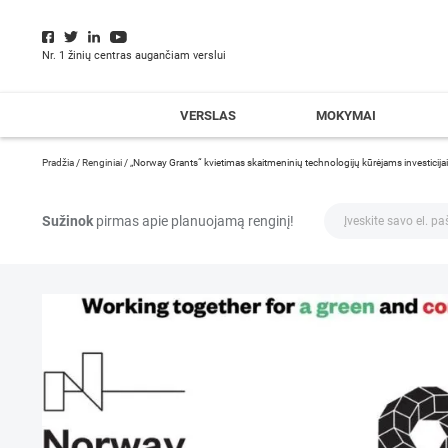
Nr. 1 žinių centras augančiam verslui
VERSLAS
MOKYMAI
Pradžia
/
Renginiai
/
„Norway Grants“ kvietimas skaitmeninių technologijų kūrėjams investicijai
Sužinok
pirmas apie planuojamą renginį!