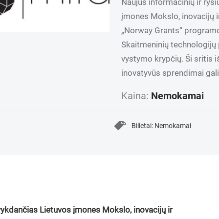
Naujus informacinių ir ryš
įmones Mokslo, inovacijų i
„Norway Grants“ programoje 
Skaitmeninių technologijų
vystymo krypčių. Ši sritis i
inovatyvūs sprendimai gali 
Kaina:
Nemokamai
Bilietai: Nemokamai
vykdančias Lietuvos įmones Mokslo, inovacijų ir