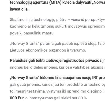
technologijų agentūra (MITA) kviečia dalyvauti „Norway
investiciją.
Skaitmeninių technologijų plėtra – viena iš perspektyv
kad vieno ar kelių žmonių sukurti inovatyvūs sprendimai 
poveikį pasauliniu mastu.
„Norway Grants“ parama gali padėti išplėsti idėją, tai
Lietuvos ekonomikos pažangos ir tvarumo.
Paraiškas gali teikti Lietuvoje registruotos privačios 
įmonės bei didelės įmonės, kuriose valstybės akcijos
„Norway Grants“ lėšomis finansuojamas naujų IRT pro
gali gauti įmonės, kurios jau turi produkto ar technolog
tolimesnį testavimą, vystymą iki sprendimo diegimo į 
000 Eur
, o intensyvumas gali siekti net 80 %.