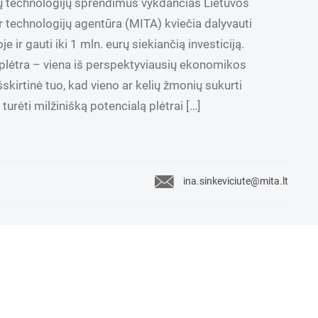
ių technologijų sprendimus vykdančias Lietuvos
r technologijų agentūra (MITA) kviečia dalyvauti
ir gauti iki 1 mln. eurų siekiančią investiciją.
 plėtra – viena iš perspektyviausių ekonomikos
šskirtinė tuo, kad vieno ar kelių žmonių sukurti
turėti milžinišką potencialą plėtrai […]
ina.sinkeviciute@mita.lt