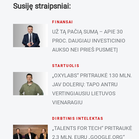
Susiję straipsniai:
FINANSAI
UŽ TĄ PAČIĄ SUMĄ – APIE 30
PROC. DAUGIAU INVESTICINIO
AUKSO NEI PRIEŠ PUSMETĮ
STARTUOLIS
„OXYLABS“ PRITRAUKĖ 130 MLN.
JAV DOLERIŲ: TAPO ANTRU
VERTINGIAUSIU LIETUVOS
VIENARAGIU
DIRBTINIS INTELEKTAS
„TALENTS FOR TECH“ PRITRAUKĖ
2,3 MLN. EURŲ „GOOGLE.ORG“