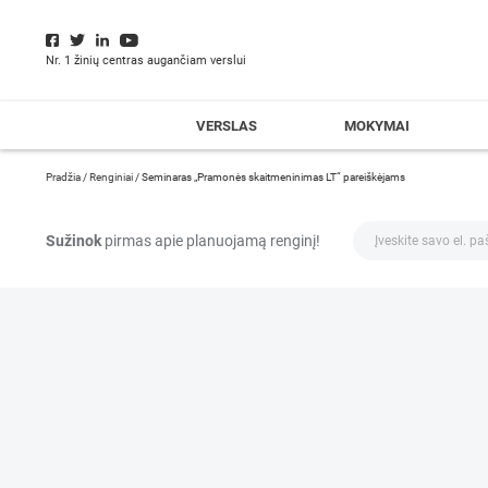
Nr. 1 žinių centras augančiam verslui
VERSLAS
MOKYMAI
Pradžia
/
Renginiai
/
Seminaras „Pramonės skaitmeninimas LT“ pareiškėjams
Sužinok
pirmas apie planuojamą renginį!