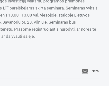
ngos investicijų veiksmų programos priemonės
LT“ pareiškėjams skirtą seminarą. Seminaras vyks š.
dienį) 10.00–13.00 val. viešojoje įstaigoje Lietuvos
 Savanorių pr. 28, Vilniuje. Seminaras bus
ntenetu. Prašome registruojantis nurodyti, ar norėsite
 ar dalyvauti salėje.
Nėra