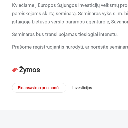
Kviečiame į Europos Sąjungos investicijų veiksmų p
pareiškėjams skirtą seminarą. Seminaras vyks š. m. bir
įstaigoje Lietuvos verslo paramos agentūroje, Savanorių
Seminaras bus transliuojamas tiesiogiai intenetu.
Prašome registruojantis nurodyti, ar norėsite seminarą 
Žymos
Finansavimo priemonės
Investicijos