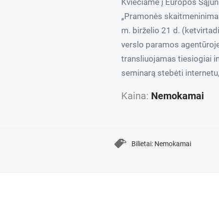
Kviečiame į Europos Sąju
„Pramonės skaitmeninimas 
m. birželio 21 d. (ketvirta
verslo paramos agentūroje,
transliuojamas tiesiogiai i
seminarą stebėti internetu,
Kaina:
Nemokamai
Bilietai: Nemokamai