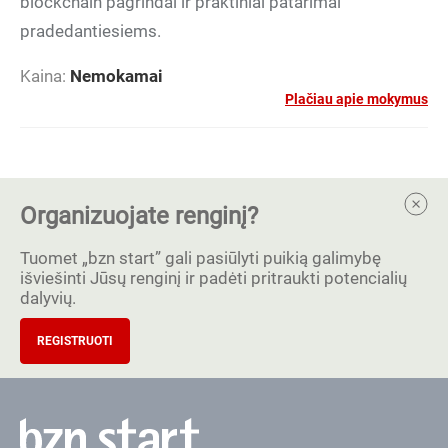
blockchain pagrindai ir praktiniai patarimai
pradedantiesiems.
Kaina:
Nemokamai
Plačiau apie mokymus
Organizuojate renginį?
Tuomet „bzn start” gali pasiūlyti puikią galimybę
išviešinti Jūsų renginį ir padėti pritraukti potencialių
dalyvių.
REGISTRUOTI