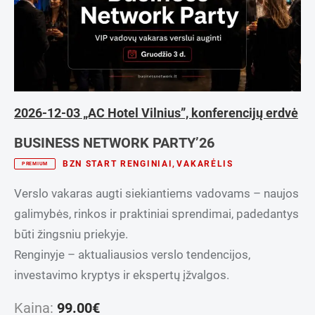
2026-12-03 „AC Hotel Vilnius”, konferencijų erdvė
BUSINESS NETWORK PARTY’26
BZN START RENGINIAI
,
VAKARĖLIS
PREMIUM
Verslo vakaras augti siekiantiems vadovams – naujos
galimybės, rinkos ir praktiniai sprendimai, padedantys
būti žingsniu priekyje.
Renginyje – aktualiausios verslo tendencijos,
investavimo kryptys ir ekspertų įžvalgos.
Kaina:
99.00
€