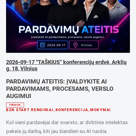
Verslo plėtra
2026-09-17 “TAŠKIUS” konferencijų erdvė, Arklių
g. 18, Vilnius
PARDAVIMŲ ATEITIS: ĮVALDYKITE AI
PARDAVIMAMS, PROCESAMS, VERSLO
AUGIMUI
PREMIUM
BZN START RENGINIAI
,
KONFERENCIJA
,
MOKYMAI
Kol vieni pardavėjai dar svarsto, ar dirbtinis intelektas
pakeis jų darbą, kiti jau šiandien su AI ruošia