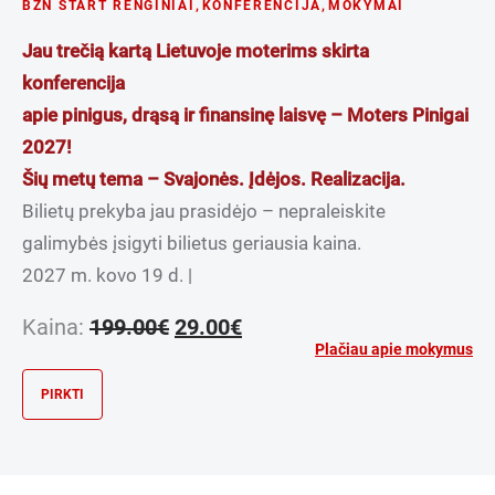
BZN START RENGINIAI
,
KONFERENCIJA
,
MOKYMAI
Jau trečią kartą Lietuvoje moterims skirta
konferencija
apie pinigus, drąsą ir finansinę laisvę – Moters Pinigai
2027!
Šių metų tema – Svajonės. Įdėjos. Realizacija.
Bilietų prekyba jau prasidėjo – nepraleiskite
galimybės įsigyti bilietus geriausia kaina.
2027 m. kovo 19 d. |
Original
Current
Kaina:
199.00
€
29.00
€
price
price
Plačiau apie mokymus
was:
is:
PIRKTI
199.00€.
29.00€.