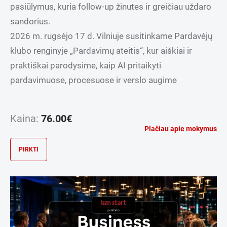
pasiūlymus, kuria follow-up žinutes ir greičiau uždaro
sandorius.
2026 m. rugsėjo 17 d. Vilniuje susitinkame Pardavėjų
klubo renginyje „Pardavimų ateitis“, kur aiškiai ir
praktiškai parodysime, kaip AI pritaikyti
pardavimuose, procesuose ir verslo augime
Kaina:
76.00
€
Plačiau apie mokymus
PIRKTI