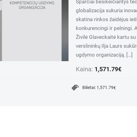
Sparčiai besikeičiantys t
globalizacija sukuria inova
skatina rinkos žaidėjus ieš
konkurencingi ir pelningi. 
Živilė Glaveckaitė kartu su
verslininkų Ilja Laurs suk
ugdymo organizaciją. […]
Kaina:
1,571.79
€
Bilietai:
1,571.79
€