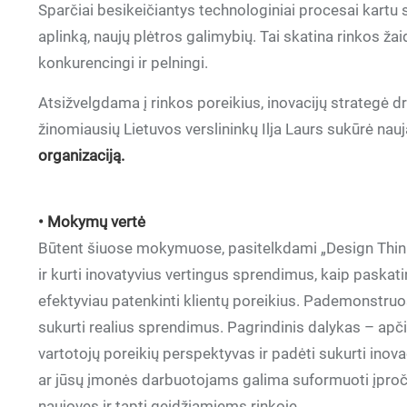
Sparčiai besikeičiantys technologiniai procesai kartu
aplinką, naujų plėtros galimybių. Tai skatina rinkos žai
konkurencingi ir pelningi.
Atsižvelgdama į rinkos poreikius, inovacijų strategė dr.
žinomiausių Lietuvos verslininkų Ilja Laurs sukūrė na
organizaciją.
• Mokymų vertė
Būtent šiuose mokymuose, pasitelkdami „Design Thinki
ir kurti inovatyvius vertingus sprendimus, kaip paskatin
efektyviau patenkinti klientų poreikius. Pademonstruos
sukurti realius sprendimus. Pagrindinis dalykas – apč
vartotojų poreikių perspektyvas ir padėti sukurti inova
ar jūsų įmonės darbuotojams galima suformuoti įpročius
naujoves ir tapti geidžiamiems rinkoje.