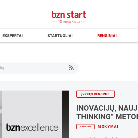
EKSPERTAI
STARTUOLIAI
RENGINIAI
ĮVYKĘS RENGINIS
INOVACIJŲ, NAU
THINKING“ METO
MOKYMAI
PREMIUM