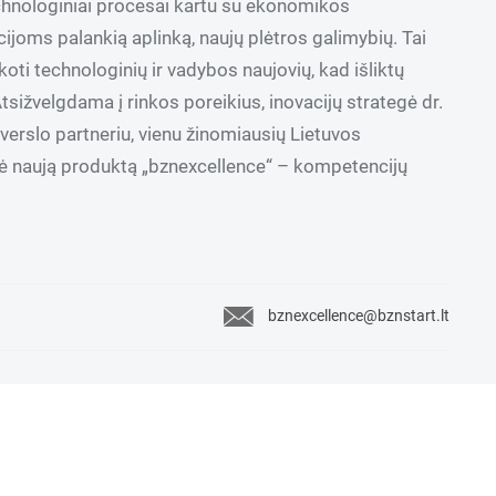
echnologiniai procesai kartu su ekonomikos
cijoms palankią aplinką, naujų plėtros galimybių. Tai
koti technologinių ir vadybos naujovių, kad išliktų
Atsižvelgdama į rinkos poreikius, inovacijų strategė dr.
 verslo partneriu, vienu žinomiausių Lietuvos
ūrė naują produktą „bznexcellence“ – kompetencijų
bznexcellence@bznstart.lt