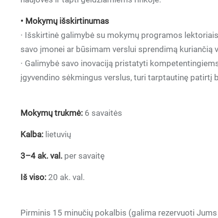
• Mokymų išskirtinumas
∙ Išskirtinė galimybė su mokymų programos lektoriais
savo įmonei ar būsimam verslui sprendimą kuriančią v
∙ Galimybė savo inovaciją pristatyti kompetentingiems m
įgyvendino sėkmingus verslus, turi tarptautinę patirtį b
Mokymų trukmė:
6 savaitės
Kalba:
lietuvių
3–4 ak. val.
per savaitę
Iš viso:
20 ak. val.
Pirminis 15 minučių pokalbis (galima rezervuoti Jums