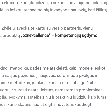
 su ekonomikos globalizacija sukuria inovacijoms palankią
dėjus ieškoti technologinių ir vadybos naujovių, kad išliktų
 Živilė Glaveckaitė kartu su verslo partneriu, vienu
ują produktą
„bznexcellence“ – kompetencijų ugdymo
ng“ metodiką, padėsime atskleisti, kaip įmonėje ieškoti
ti naujus požiūrius į naujoves, suformuoti įžvalgas ir
ime metodikas, įrankius, kuriais remiantis galėsite
iuopti ir surasti neatskleistas, nematomas problemines
ciją. Mokymai suteiks žinių ir praktinių įgūdžių, kaip jums
, kurie skatins nuolat elgtis novatoriškai, diegti