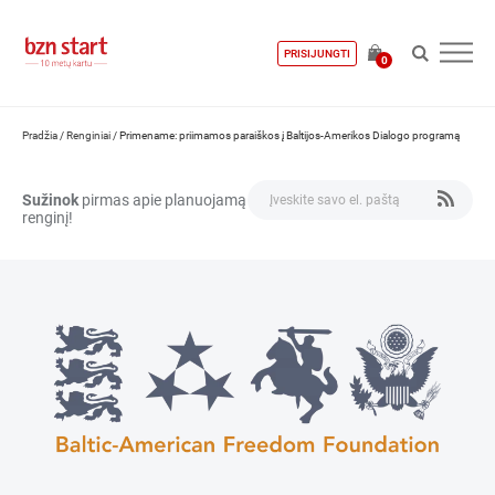
PRISIJUNGTI
0
Pradžia
/
Renginiai
/
Primename: priimamos paraiškos į Baltijos-Amerikos Dialogo programą
Sužinok
pirmas apie planuojamą
renginį!