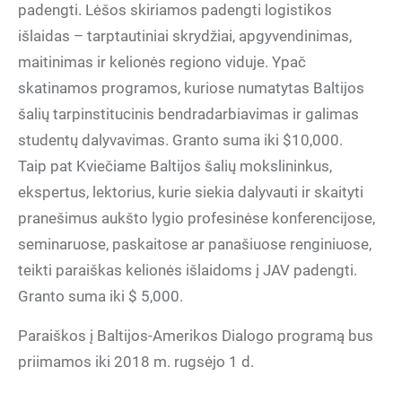
padengti. Lėšos skiriamos padengti logistikos
išlaidas – tarptautiniai skrydžiai, apgyvendinimas,
maitinimas ir kelionės regiono viduje. Ypač
skatinamos programos, kuriose numatytas Baltijos
šalių tarpinstitucinis bendradarbiavimas ir galimas
studentų dalyvavimas. Granto suma iki $10,000.
Taip pat Kviečiame Baltijos šalių mokslininkus,
ekspertus, lektorius, kurie siekia dalyvauti ir skaityti
pranešimus aukšto lygio profesinėse konferencijose,
seminaruose, paskaitose ar panašiuose renginiuose,
teikti paraiškas kelionės išlaidoms į JAV padengti.
Granto suma iki $ 5,000.
Paraiškos į Baltijos-Amerikos Dialogo programą bus
priimamos iki 2018 m. rugsėjo 1 d.