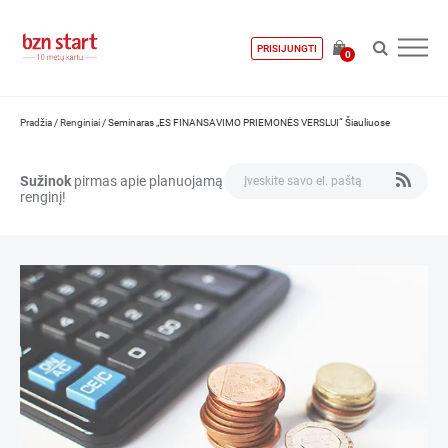
PRISIJUNGTI
0
Pradžia
/
Renginiai
/
Seminaras „ES FINANSAVIMO PRIEMONĖS VERSLUI“ Šiauliuose
Sužinok
pirmas apie planuojamą
renginį!