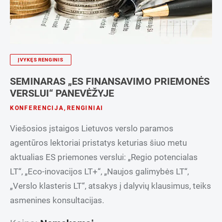
ĮVYKĘS RENGINIS
SEMINARAS „ES FINANSAVIMO PRIEMONĖS
VERSLUI“ PANEVĖŽYJE
KONFERENCIJA
,
RENGINIAI
Viešosios įstaigos Lietuvos verslo paramos
agentūros lektoriai pristatys keturias šiuo metu
aktualias ES priemones verslui: „Regio potencialas
LT“, „Eco-inovacijos LT+“, „Naujos galimybės LT“,
„Verslo klasteris LT“, atsakys į dalyvių klausimus, teiks
asmenines konsultacijas.