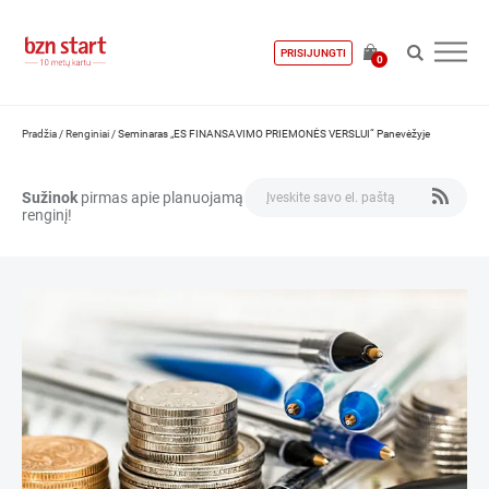
PRISIJUNGTI
0
Pradžia
/
Renginiai
/
Seminaras „ES FINANSAVIMO PRIEMONĖS VERSLUI“ Panevėžyje
Sužinok
pirmas apie planuojamą
renginį!