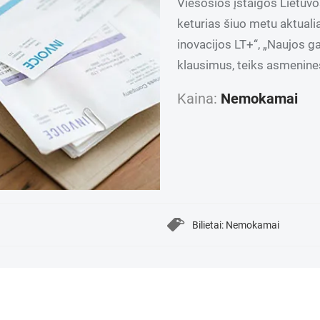
Viešosios įstaigos Lietuvo
keturias šiuo metu aktuali
inovacijos LT+“, „Naujos ga
klausimus, teiks asmenines
Kaina:
Nemokamai
Bilietai: Nemokamai