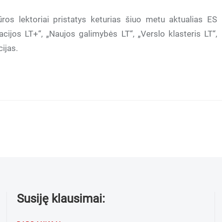
os lektoriai pristatys keturias šiuo metu aktualias ES
acijos LT+“, „Naujos galimybės LT“, „Verslo klasteris LT“,
ijas.
Susiję klausimai: