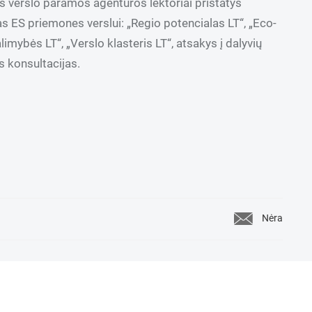
s verslo paramos agentūros lektoriai pristatys
as ES priemones verslui: „Regio potencialas LT“, „Eco-
limybės LT“, „Verslo klasteris LT“, atsakys į dalyvių
 konsultacijas.
Nėra