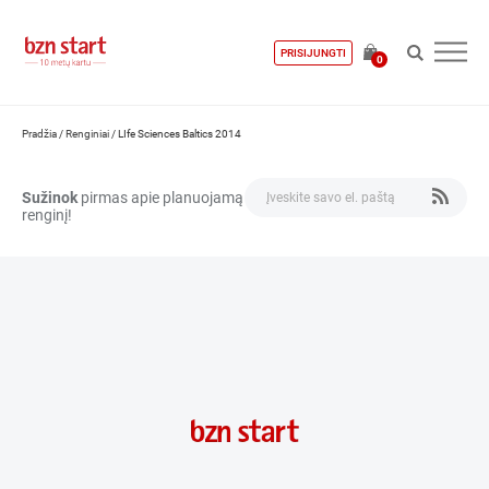
PRISIJUNGTI
0
Pradžia
/
Renginiai
/
LIfe Sciences Baltics 2014
Sužinok
pirmas apie planuojamą
renginį!