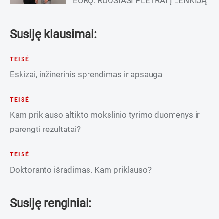
EURŲ: RUOŠIASI PLĖTRAI Į LENKIJĄ
Susiję klausimai:
TEISĖ
Eskizai, inžinerinis sprendimas ir apsauga
TEISĖ
Kam priklauso altikto mokslinio tyrimo duomenys ir
parengti rezultatai?
TEISĖ
Doktoranto išradimas. Kam priklauso?
Susiję renginiai: