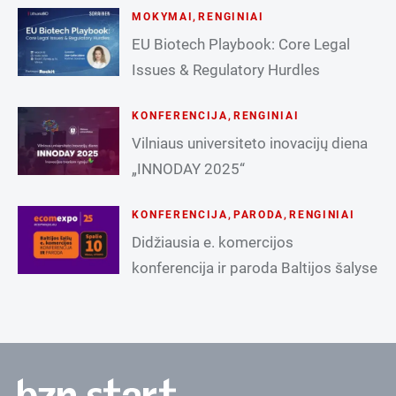
MOKYMAI
,
RENGINIAI
EU Biotech Playbook: Core Legal
Issues & Regulatory Hurdles
KONFERENCIJA
,
RENGINIAI
Vilniaus universiteto inovacijų diena
„INNODAY 2025“
KONFERENCIJA
,
PARODA
,
RENGINIAI
Didžiausia e. komercijos
konferencija ir paroda Baltijos šalyse