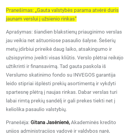
Pranešimas: „Gauta valstybės parama atvėrė duris
jaunam verslui į užsienio rinkas“
Aprašymas: šiandien blakstienų priauginimo verslas
jau veikia net aštuoniose pasaulio šalyse. Šešerių
metų įdirbiui prireikė daug laiko, atsakingumo ir
užsispyrimo įveikti visas kliūtis. Verslo plėtrai reikėjo
užtikrinti ir finansavimą. Tad gauta paskola iš
Verslumo skatinimo fondo su INVEGOS garantija
leido stipriai išplėsti prekių asortimentą ir vykdyti
spartesnę plėtrą į naujas rinkas. Dabar verslas turi
labai rimtą prekių sandėlį ir gali prekes tiekti net į
keliolika pasaulio valstybių.
Pranešėja:
Gitana Jasėnienė,
Akademinės kredito
unijos administracijos vadovė ir valdybos narė,