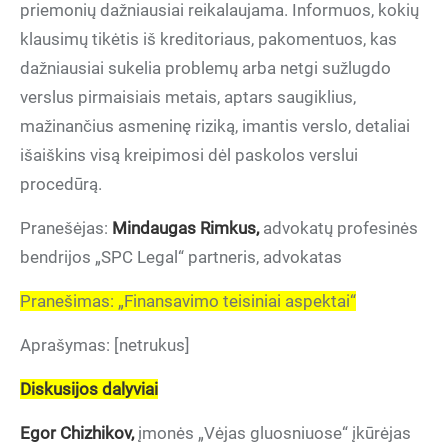
priemonių dažniausiai reikalaujama. Informuos, kokių
klausimų tikėtis iš kreditoriaus, pakomentuos, kas
dažniausiai sukelia problemų arba netgi sužlugdo
verslus pirmaisiais metais, aptars saugiklius,
mažinančius asmeninę riziką, imantis verslo, detaliai
išaiškins visą kreipimosi dėl paskolos verslui
procedūrą.
Pranešėjas:
Mindaugas Rimkus,
advokatų profesinės
bendrijos „SPC Legal“ partneris, advokatas
Pranešimas: „Finansavimo teisiniai aspektai“
Aprašymas: [netrukus]
Diskusijos dalyviai
Egor Chizhikov,
įmonės „Vėjas gluosniuose“ įkūrėjas