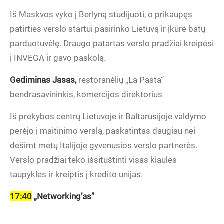
Iš Maskvos vyko į Berlyną studijuoti, o prikaupęs
patirties verslo startui pasirinko Lietuvą ir įkūrė batų
parduotuvėlę. Draugo patartas verslo pradžiai kreipėsi
į INVEGĄ ir gavo paskolą.
Gediminas Jasas,
restoranėlių „La Pasta“
bendrasavininkis, komercijos direktorius
Iš prekybos centrų Lietuvoje ir Baltarusijoje valdymo
perėjo į maitinimo verslą, paskatintas daugiau nei
dešimt metų Italijoje gyvenusios verslo partnerės.
Verslo pradžiai teko išsituštinti visas kiaules
taupykles ir kreiptis į kredito unijas.
17:40
„Networking’as”