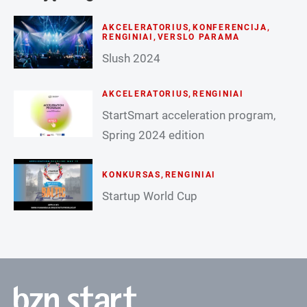
AKCELERATORIUS
,
KONFERENCIJA
,
RENGINIAI
,
VERSLO PARAMA
Slush 2024
AKCELERATORIUS
,
RENGINIAI
StartSmart acceleration program,
Spring 2024 edition
KONKURSAS
,
RENGINIAI
Startup World Cup