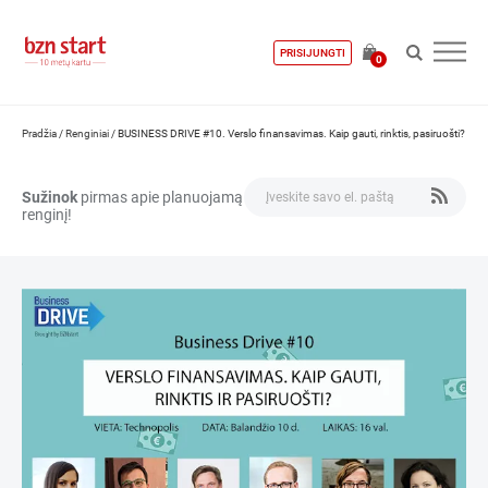
PRISIJUNGTI
0
Pradžia
/
Renginiai
/
BUSINESS DRIVE #10. Verslo finansavimas. Kaip gauti, rinktis, pasiruošti?
Sužinok
pirmas apie planuojamą
renginį!