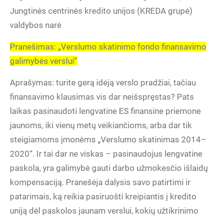
Jungtinės centrinės kredito unijos (KREDA grupė)
valdybos narė
Pranešimas: „Verslumo skatinimo fondo finansavimo
galimybės verslui“
Aprašymas: turite gerą idėją verslo pradžiai, tačiau
finansavimo klausimas vis dar neišspręstas? Pats
laikas pasinaudoti lengvatine ES finansine priemone
jaunoms, iki vienų metų veikiančioms, arba dar tik
steigiamoms įmonėms „Verslumo skatinimas 2014–
2020“. Ir tai dar ne viskas – pasinaudojus lengvatine
paskola, yra galimybė gauti darbo užmokesčio išlaidų
kompensaciją. Pranešėja dalysis savo patirtimi ir
patarimais, ką reikia pasiruošti kreipiantis į kredito
uniją dėl paskolos jaunam verslui, kokių užtikrinimo