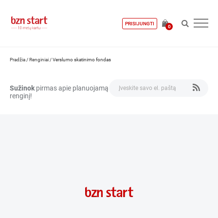
PRISIJUNGTI
0
Pradžia
/
Renginiai
/
Verslumo skatinimo fondas
Sužinok
pirmas apie planuojamą
renginį!