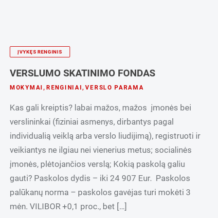
ĮVYKĘS RENGINIS
VERSLUMO SKATINIMO FONDAS
MOKYMAI
,
RENGINIAI
,
VERSLO PARAMA
Kas gali kreiptis? labai mažos, mažos įmonės bei
verslininkai (fiziniai asmenys, dirbantys pagal
individualią veiklą arba verslo liudijimą), registruoti ir
veikiantys ne ilgiau nei vienerius metus; socialinės
įmonės, plėtojančios verslą; Kokią paskolą galiu
gauti? Paskolos dydis – iki 24 907 Eur. Paskolos
palūkanų norma – paskolos gavėjas turi mokėti 3
mėn. VILIBOR +0,1 proc., bet […]