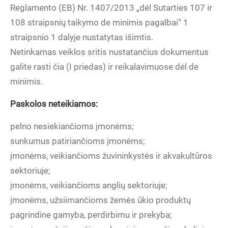
Reglamento (EB) Nr. 1407/2013 „dėl Sutarties 107 ir
108 straipsnių taikymo de minimis pagalbai“ 1
straipsnio 1 dalyje nustatytas išimtis.
Netinkamas veiklos sritis nustatančius dokumentus
galite rasti čia (I priedas) ir reikalavimuose dėl de
minimis.
Paskolos neteikiamos:
pelno nesiekiančioms įmonėms;
sunkumus patiriančioms įmonėms;
įmonėms, veikiančioms žuvininkystės ir akvakultūros
sektoriuje;
įmonėms, veikiančioms anglių sektoriuje;
įmonėms, užsiimančioms žemės ūkio produktų
pagrindine gamyba, perdirbimu ir prekyba;