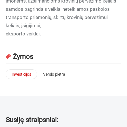
įmonėms, užsiimančioms krovinių pervežimo keliais
samdos pagrindais veikla, neteikiamos paskolos
transporto priemonių, skirtų krovinių pervežimui
keliais, įsigijimui;
eksporto veiklai.
Žymos
Investicijos
Verslo plėtra
Susiję straipsniai: