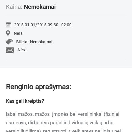
Kaina:
Nemokamai
2015-01-01/2015-09-30
02:00
Nėra
Bilietai: Nemokamai
Nėra
Renginio aprašymas:
Kas gali kreiptis?
labai mažos, mažos įmonės bei verslininkai (fiziniai
asmenys, dirbantys pagal individualią veiklą arba
verslo liudijimą), registruoti ir veikiantys ne ilgiau nei