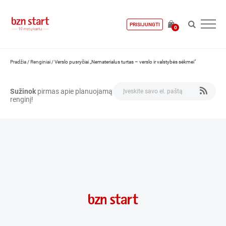
PRISIJUNGTI
0
Pradžia
/
Renginiai
/
Verslo pusryčiai „Nematerialus turtas – verslo ir valstybės sėkmei“
Sužinok
pirmas apie planuojamą
renginį!