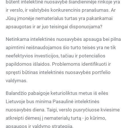
būtent intelektinė nuosavybė šiandieninėje rinkoje yra
ir verslo, ir valstybės konkurencinis pranašumas. Ar
Jūsų įmonėje nematerialus turtas yra pakankamai
apsaugotas ir ar juo teisingai disponuojama?
Netinkama intelektinės nuosavybės apsauga bei pilna
apimtimi neišnaudojamos šio turto teisės yra ne tik
neefektyvios investicijos, tačiau ir potencialios
papildomos išlaidos. Problemoms identifikuoti ir
spręsti būtinas intelektinės nuosavybės portfelio
valdymas.
Balandžio pabaigoje keturioliktus metus iš eilės
Lietuvoje bus minima Pasaulinė intelektinės
nuosavybės diena. Taigi, verslo pusryčiuose kviesime
atkreipti dėmesį į nematerialų turtą - jo kūrimo,
apsaugos ir valdymo strategiją.