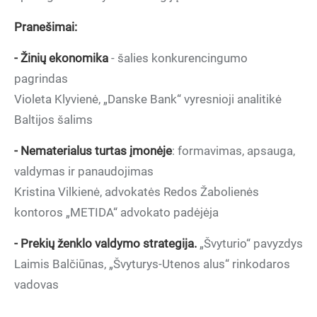
Pranešimai:
- Žinių ekonomika
- šalies konkurencingumo
pagrindas
Violeta Klyvienė, „Danske Bank“ vyresnioji analitikė
Baltijos šalims
- Nematerialus turtas įmonėje
: formavimas, apsauga,
valdymas ir panaudojimas
Kristina Vilkienė, advokatės Redos Žabolienės
kontoros „METIDA“ advokato padėjėja
- Prekių ženklo valdymo strategija.
„Švyturio“ pavyzdys
Laimis Balčiūnas, „Švyturys-Utenos alus“ rinkodaros
vadovas