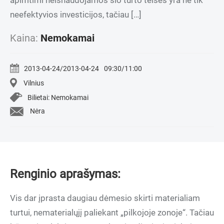
apimtimi neišnaudojamos šio turto teisės yra ne tik
neefektyvios investicijos, tačiau […]
Kaina:
Nemokamai
2013-04-24/2013-04-24
09:30/11:00
Vilnius
Bilietai: Nemokamai
Nėra
Renginio aprašymas:
Vis dar įprasta daugiau dėmesio skirti materialiam
turtui, nematerialųjį paliekant „pilkojoje zonoje“. Tačiau