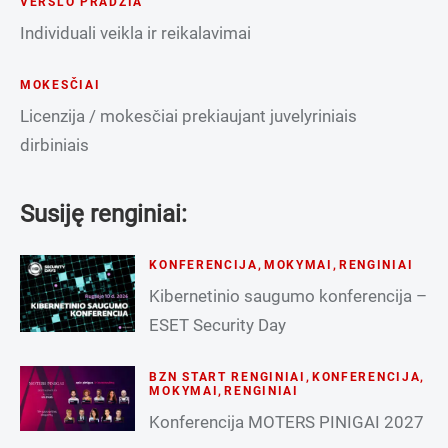
VERSLO PRADŽIA
Individuali veikla ir reikalavimai
MOKESČIAI
Licenzija / mokesčiai prekiaujant juvelyriniais
dirbiniais
Susiję renginiai:
KONFERENCIJA
,
MOKYMAI
,
RENGINIAI
Kibernetinio saugumo konferencija –
ESET Security Day
BZN START RENGINIAI
,
KONFERENCIJA
,
MOKYMAI
,
RENGINIAI
Konferencija MOTERS PINIGAI 2027