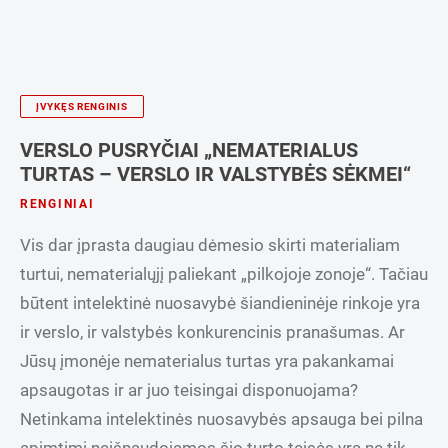
ĮVYKĘS RENGINIS
VERSLO PUSRYČIAI „NEMATERIALUS
TURTAS – VERSLO IR VALSTYBĖS SĖKMEI“
RENGINIAI
Vis dar įprasta daugiau dėmesio skirti materialiam
turtui, nematerialųjį paliekant „pilkojoje zonoje“. Tačiau
būtent intelektinė nuosavybė šiandieninėje rinkoje yra
ir verslo, ir valstybės konkurencinis pranašumas. Ar
Jūsų įmonėje nematerialus turtas yra pakankamai
apsaugotas ir ar juo teisingai disponuojama?
Netinkama intelektinės nuosavybės apsauga bei pilna