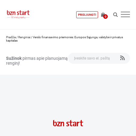
PRISIJUNGTI
0
Pradžia
/
Renginiai
/
Verslo finansavimo priemonės: Europos Sąjunga, valstybė ir privatus
kapitalas
Sužinok
pirmas apie planuojamą
renginį!