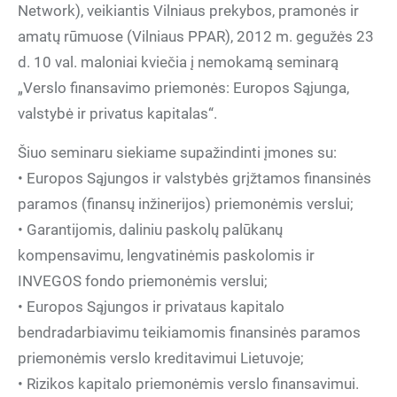
Network), veikiantis Vilniaus prekybos, pramonės ir
amatų rūmuose (Vilniaus PPAR), 2012 m. gegužės 23
d. 10 val. maloniai kviečia į nemokamą seminarą
„Verslo finansavimo priemonės: Europos Sąjunga,
valstybė ir privatus kapitalas“.
Šiuo seminaru siekiame supažindinti įmones su:
• Europos Sąjungos ir valstybės grįžtamos finansinės
paramos (finansų inžinerijos) priemonėmis verslui;
• Garantijomis, daliniu paskolų palūkanų
kompensavimu, lengvatinėmis paskolomis ir
INVEGOS fondo priemonėmis verslui;
• Europos Sąjungos ir privataus kapitalo
bendradarbiavimu teikiamomis finansinės paramos
priemonėmis verslo kreditavimui Lietuvoje;
• Rizikos kapitalo priemonėmis verslo finansavimui.