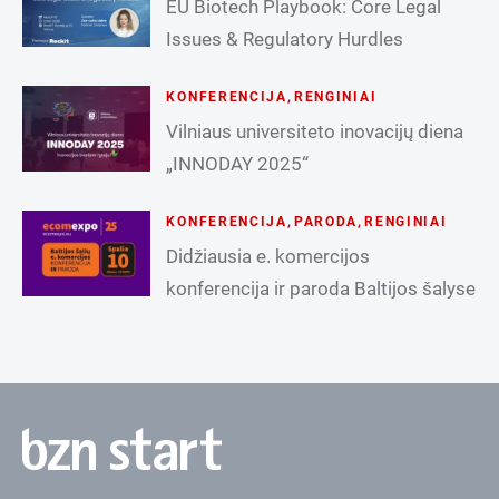
EU Biotech Playbook: Core Legal
Issues & Regulatory Hurdles
KONFERENCIJA
,
RENGINIAI
Vilniaus universiteto inovacijų diena
„INNODAY 2025“
KONFERENCIJA
,
PARODA
,
RENGINIAI
Didžiausia e. komercijos
konferencija ir paroda Baltijos šalyse