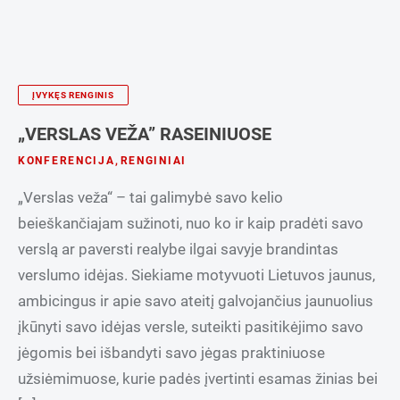
ĮVYKĘS RENGINIS
„VERSLAS VEŽA” RASEINIUOSE
KONFERENCIJA
,
RENGINIAI
„Verslas veža“ – tai galimybė savo kelio
beieškančiajam sužinoti, nuo ko ir kaip pradėti savo
verslą ar paversti realybe ilgai savyje brandintas
verslumo idėjas. Siekiame motyvuoti Lietuvos jaunus,
ambicingus ir apie savo ateitį galvojančius jaunuolius
įkūnyti savo idėjas versle, suteikti pasitikėjimo savo
jėgomis bei išbandyti savo jėgas praktiniuose
užsiėmimuose, kurie padės įvertinti esamas žinias bei