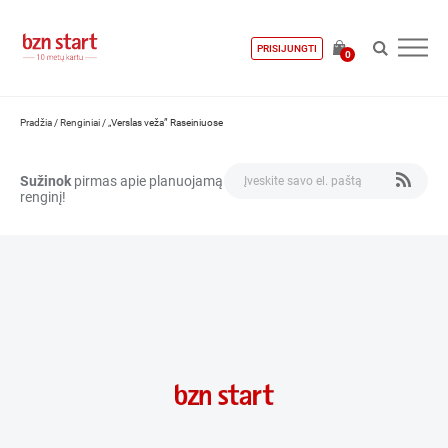
PRISIJUNGTI
0
Pradžia
/
Renginiai
/
„Verslas veža” Raseiniuose
Sužinok
pirmas apie planuojamą
renginį!