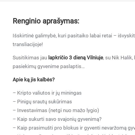
Renginio aprašymas:
Išskirtinė galimybė, kuri pasitaiko labai retai – išvyski
transliacijoje!
Susitikimas jau
lapkričio 3 dieną Vilniuje
, su Nik Halik
pasiekimų gyvenime paslaptis…
Apie ką jis kalbės?
– Kripto valiutos ir jų miningas
– Pinigų srautų sukūrimas
– Investavimas (netgi nuo mažo lygio)
– Kaip sukurti savo svajonių gyvenimą?
– Kaip prasimušti pro blokus ir gyventi nevaržomą g