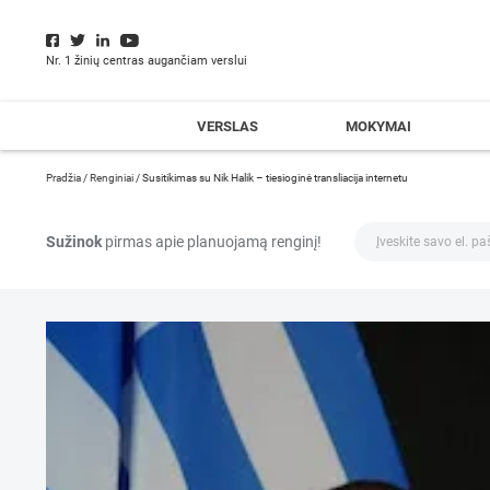
Nr. 1 žinių centras augančiam verslui
VERSLAS
MOKYMAI
Pradžia
/
Renginiai
/
Susitikimas su Nik Halik – tiesioginė transliacija internetu
Sužinok
pirmas apie planuojamą renginį!