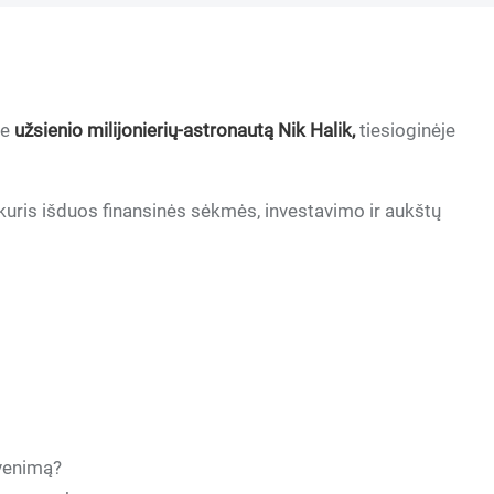
te
užsienio milijonierių-astronautą Nik Halik,
tiesioginėje
, kuris išduos finansinės sėkmės, investavimo ir aukštų
yvenimą?