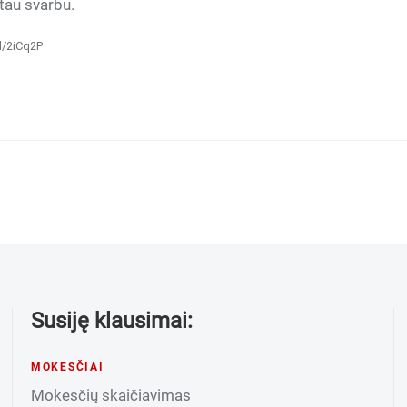
 tau svarbu.
l/2iCq2P
Susiję klausimai:
MOKESČIAI
Mokesčių skaičiavimas