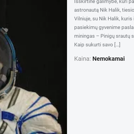
Išskirtinė galimybė, kuri pa
astronautą Nik Halik, tiesio
Vilniuje, su Nik Halik, kur
pasiekimų gyvenime paslapt
miningas – Pinigų srautų 
Kaip sukurti savo […]
Kaina:
Nemokamai