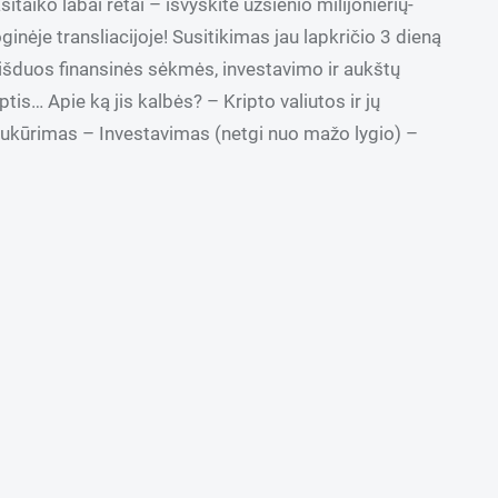
sitaiko labai retai – išvyskite užsienio milijonierių-
ginėje transliacijoje! Susitikimas jau lapkričio 3 dieną
is išduos finansinės sėkmės, investavimo ir aukštų
is… Apie ką jis kalbės? – Kripto valiutos ir jų
sukūrimas – Investavimas (netgi nuo mažo lygio) –