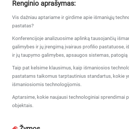
Renginio aprašymas:
Vis dažniau aptariame ir girdime apie išmaniųjų techn
pastatas?
Konferencijoje analizuosime aplinką tausojančių išman
galimybes ir jų įrengimą įvairaus profilio pastatuose,
ir jų taupymo galimybes, apsaugos sistemas, patogią a
Taip pat kelsime klausimus, kaip išmaniosios technol
pastatams taikomus tarptautinius standartus, kokie yr
išmaniosiomis technologijomis.
Aptarsime, kokie naujausi technologiniai sprendimai p
objektais.
Žymos