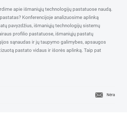
irdime apie išmaniųjų technologijų pastatuose naudą.
 pastatas? Konferencijoje analizuosime aplinką
atų pavyzdžius, išmaniųjų technologijų sistemų
airaus profilio pastatuose, išmaniųjų pastatų
rgijos sąnaudas ir jų taupymo galimybes, apsaugos
zuotą pastato vidaus ir išorės aplinką. Taip pat
Nėra