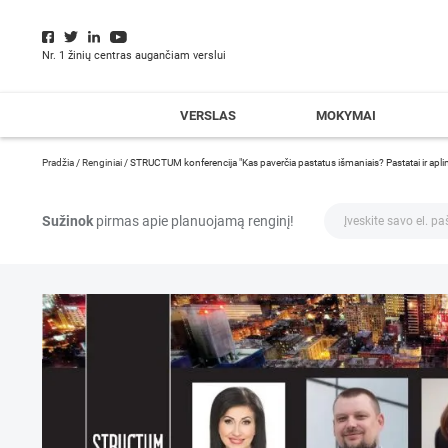
Nr. 1 žinių centras augančiam verslui
VERSLAS
MOKYMAI
Pradžia
/
Renginiai
/
STRUCTUM konferencija "Kas paverčia pastatus išmaniais? Pastatai ir apl
Sužinok
pirmas apie planuojamą renginį!