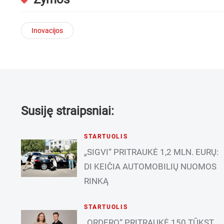
Inovacijos
Susiję straipsniai:
STARTUOLIS
„SIGVI“ PRITRAUKĖ 1,2 MLN. EURŲ:
DI KEIČIA AUTOMOBILIŲ NUOMOS
RINKĄ
STARTUOLIS
„ORDERO“ PRITRAUKĖ 150 TŪKST.