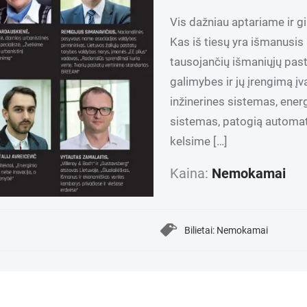
Vis dažniau aptariame ir g
Kas iš tiesų yra išmanusis
tausojančių išmaniųjų past
galimybes ir jų įrengimą įv
inžinerines sistemas, ene
sistemas, patogią automati
kelsime […]
Kaina:
Nemokamai
Bilietai: Nemokamai