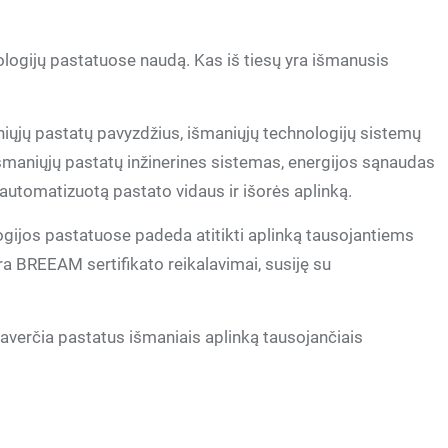
ologijų pastatuose naudą. Kas iš tiesų yra išmanusis
iųjų pastatų pavyzdžius, išmaniųjų technologijų sistemų
 išmaniųjų pastatų inžinerines sistemas, energijos sąnaudas
utomatizuotą pastato vidaus ir išorės aplinką.
ogijos pastatuose padeda atitikti aplinką tausojantiems
a BREEAM sertifikato reikalavimai, susiję su
averčia pastatus išmaniais aplinką tausojančiais