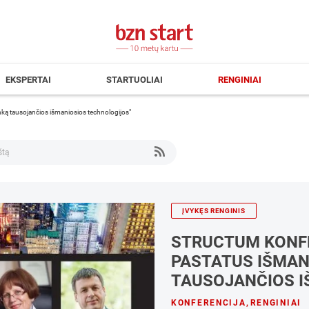
EKSPERTAI
STARTUOLIAI
RENGINIAI
inką tausojančios išmaniosios technologijos"
ĮVYKĘS RENGINIS
STRUCTUM KONFE
PASTATUS IŠMANI
TAUSOJANČIOS I
KONFERENCIJA
,
RENGINIAI