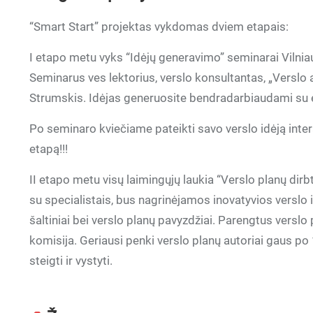
“Smart Start” projektas vykdomas dviem etapais:
I etapo metu vyks “Idėjų generavimo” seminarai Vilnia
Seminarus ves lektorius, verslo konsultantas, „Verslo
Strumskis. Idėjas generuosite bendradarbiaudami su e
Po seminaro kviečiame pateikti savo verslo idėją intera
etapą!!!
II etapo metu visų laimingųjų laukia “Verslo planų dirbt
su specialistais, bus nagrinėjamos inovatyvios verslo
šaltiniai bei verslo planų pavyzdžiai. Parengtus verslo
komisija. Geriausi penki verslo planų autoriai gaus po
steigti ir vystyti.