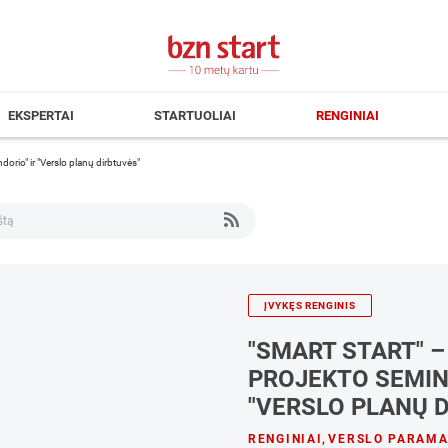
EKSPERTAI
STARTUOLIAI
RENGINIAI
dorio" ir "Verslo planų dirbtuvės"
ĮVYKĘS RENGINIS
"SMART START" 
PROJEKTO SEMINA
"VERSLO PLANŲ 
RENGINIAI
,
VERSLO PARAM