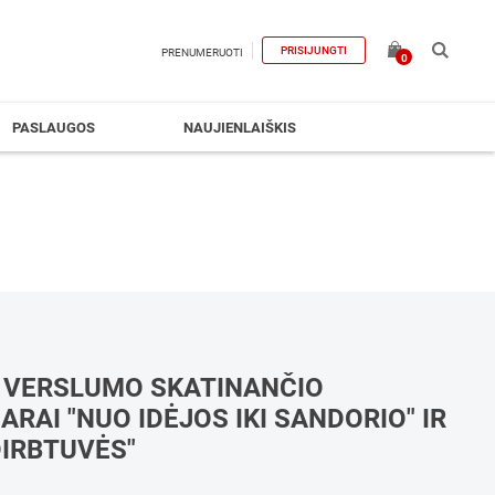
PRISIJUNGTI
PRENUMERUOTI
0
PASLAUGOS
NAUJIENLAIŠKIS
– VERSLUMO SKATINANČIO
RAI "NUO IDĖJOS IKI SANDORIO" IR
DIRBTUVĖS"
A