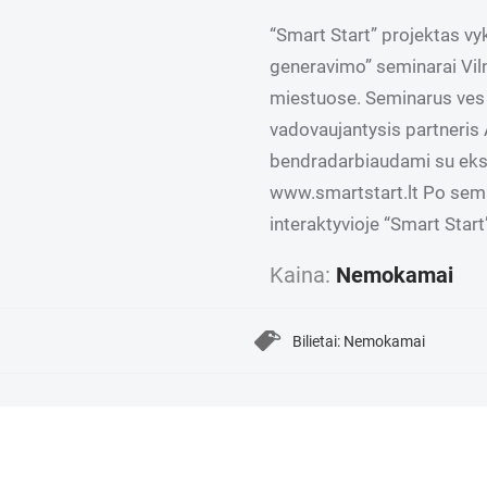
“Smart Start” projektas v
generavimo” seminarai Viln
miestuose. Seminarus ves l
vadovaujantysis partneris
bendradarbiaudami su ekspe
www.smartstart.lt Po semi
interaktyvioje “Smart Start
Kaina:
Nemokamai
Bilietai: Nemokamai