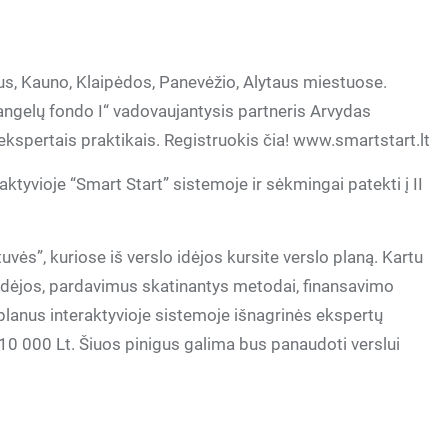
us, Kauno, Klaipėdos, Panevėžio, Alytaus miestuose.
 angelų fondo I“ vadovaujantysis partneris Arvydas
kspertais praktikais. Registruokis čia! www.smartstart.lt
ktyvioje “Smart Start” sistemoje ir sėkmingai patekti į II
uvės”, kuriose iš verslo idėjos kursite verslo planą. Kartu
 idėjos, pardavimus skatinantys metodai, finansavimo
 planus interaktyvioje sistemoje išnagrinės ekspertų
 10 000 Lt. Šiuos pinigus galima bus panaudoti verslui