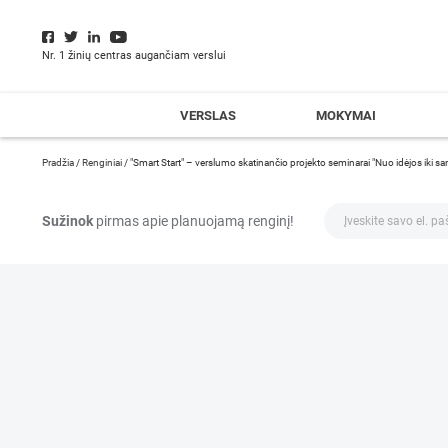
Nr. 1 žinių centras augančiam verslui
VERSLAS
MOKYMAI
Pradžia
/
Renginiai
/
"Smart Start" – verslumo skatinančio projekto seminarai "Nuo idėjos iki san
Sužinok
pirmas apie planuojamą renginį!