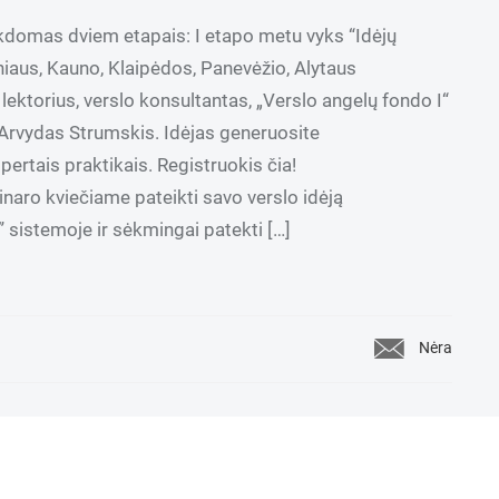
ykdomas dviem etapais: I etapo metu vyks “Idėjų
iaus, Kauno, Klaipėdos, Panevėžio, Alytaus
ektorius, verslo konsultantas, „Verslo angelų fondo I“
 Arvydas Strumskis. Idėjas generuosite
rtais praktikais. Registruokis čia!
naro kviečiame pateikti savo verslo idėją
” sistemoje ir sėkmingai patekti […]
Nėra