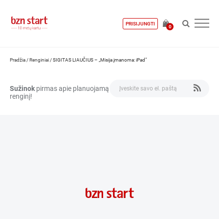
PRISIJUNGTI
0
Pradžia
/
Renginiai
/
SIGITAS LIAUČIUS – „Misija įmanoma: iPad“
Sužinok
pirmas apie planuojamą
renginį!