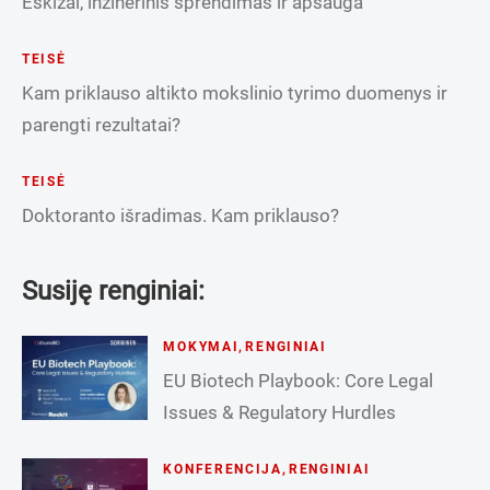
Eskizai, inžinerinis sprendimas ir apsauga
TEISĖ
Kam priklauso altikto mokslinio tyrimo duomenys ir
parengti rezultatai?
TEISĖ
Doktoranto išradimas. Kam priklauso?
Susiję renginiai:
MOKYMAI
,
RENGINIAI
EU Biotech Playbook: Core Legal
Issues & Regulatory Hurdles
KONFERENCIJA
,
RENGINIAI