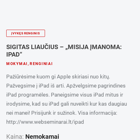
ĮVYKĘS RENGINIS
SIGITAS LIAUČIUS – „MISIJA ĮMANOMA:
IPAD“
MOKYMAI
,
RENGINIAI
Pažiūrėsime kuom gi Apple skiriasi nuo kitų.
Pažvegsime į iPad iš arti. Apžvelgsime pagrindines
iPad programėles. Paneigsime visus iPad mitus ir
irodysime, kad su iPad gali nuveikti kur kas daugiau
nei manei! Prisijunk ir sužinok. Visa informacija:
http://www.webseminarai.lt/ipad
Kaina:
Nemokamai