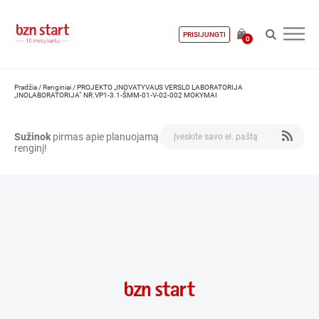
PRISIJUNGTI
0
Pradžia
/
Renginiai
/
PROJEKTO „INOVATYVAUS VERSLO LABORATORIJA
„INOLABORATORIJA“ NR.VP1-3.1-ŠMM-01-V-02-002 MOKYMAI
Sužinok
pirmas apie planuojamą
renginį!