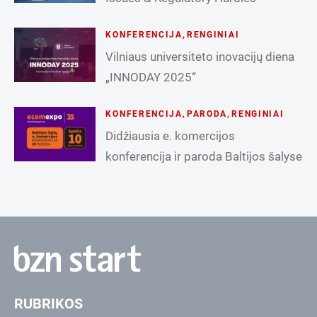
KONFERENCIJA
,
RENGINIAI
Vilniaus universiteto inovacijų diena
„INNODAY 2025“
KONFERENCIJA
,
PARODA
,
RENGINIAI
Didžiausia e. komercijos
konferencija ir paroda Baltijos šalyse
RUBRIKOS