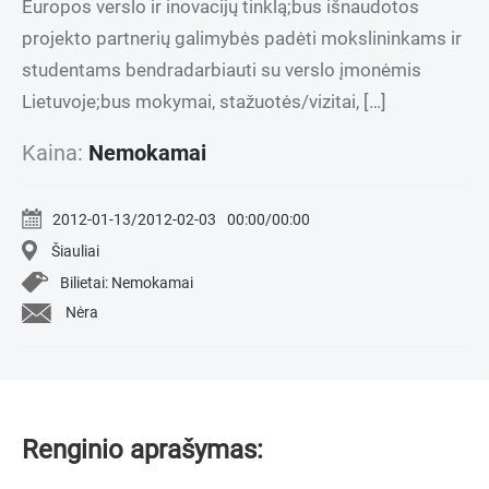
Europos verslo ir inovacijų tinklą;bus išnaudotos
projekto partnerių galimybės padėti mokslininkams ir
studentams bendradarbiauti su verslo įmonėmis
Lietuvoje;bus mokymai, stažuotės/vizitai, […]
Kaina:
Nemokamai
2012-01-13/2012-02-03
00:00/00:00
Šiauliai
Bilietai: Nemokamai
Nėra
Renginio aprašymas: