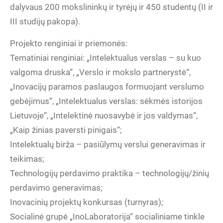
dalyvaus 200 mokslininkų ir tyrėjų ir 450 studentų (II ir
III studijų pakopa).
Projekto renginiai ir priemonės:
Tematiniai renginiai: „Intelektualus verslas – su kuo
valgoma druska“, „Verslo ir mokslo partnerystė“,
„Inovacijų paramos paslaugos formuojant verslumo
gebėjimus“, „Intelektualus verslas: sėkmės istorijos
Lietuvoje“, „Intelektinė nuosavybė ir jos valdymas“,
„Kaip žinias paversti pinigais“;
Intelektualų birža – pasiūlymų verslui generavimas ir
teikimas;
Technologijų perdavimo praktika – technologijų/žinių
perdavimo generavimas;
Inovacinių projektų konkursas (turnyras);
Socialinė grupė „InoLaboratorija“ socialiniame tinkle