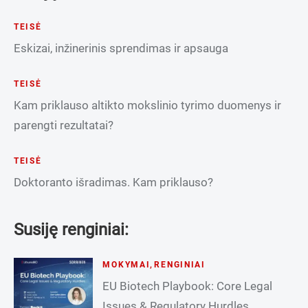
TEISĖ
Eskizai, inžinerinis sprendimas ir apsauga
TEISĖ
Kam priklauso altikto mokslinio tyrimo duomenys ir
parengti rezultatai?
TEISĖ
Doktoranto išradimas. Kam priklauso?
Susiję renginiai:
MOKYMAI
,
RENGINIAI
EU Biotech Playbook: Core Legal
Issues & Regulatory Hurdles