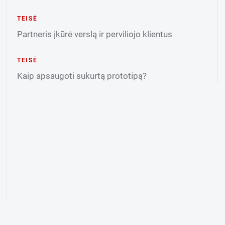
TEISĖ
Partneris įkūrė verslą ir perviliojo klientus
TEISĖ
Kaip apsaugoti sukurtą prototipą?