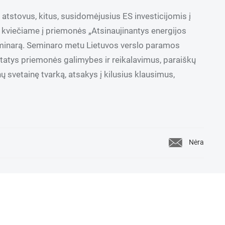
tstovus, kitus, susidomėjusius ES investicijomis į
, kviečiame į priemonės „Atsinaujinantys energijos
eminarą. Seminaro metu Lietuvos verslo paramos
statys priemonės galimybes ir reikalavimus, paraiškų
svetainę tvarką, atsakys į kilusius klausimus,
Nėra