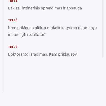
TEISĖ
Eskizai, inžinerinis sprendimas ir apsauga
TEISĖ
Kam priklauso altikto mokslinio tyrimo duomenys
ir parengti rezultatai?
TEISĖ
Doktoranto išradimas. Kam priklauso?