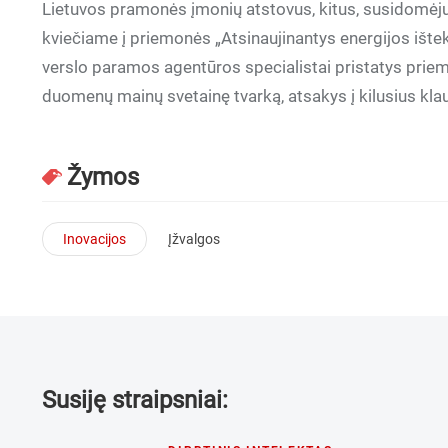
Lietuvos pramonės įmonių atstovus, kitus, susidomėjus
kviečiame į priemonės „Atsinaujinantys energijos išt
verslo paramos agentūros specialistai pristatys priem
duomenų mainų svetainę tvarką, atsakys į kilusius kla
Žymos
Inovacijos
Įžvalgos
Susiję straipsniai: