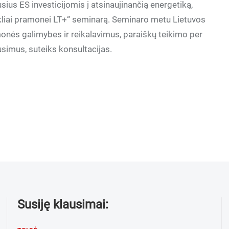
ius ES investicijomis į atsinaujinančią energetiką,
ekliai pramonei LT+“ seminarą. Seminaro metu Lietuvos
onės galimybes ir reikalavimus, paraiškų teikimo per
usimus, suteiks konsultacijas.
Susiję klausimai: