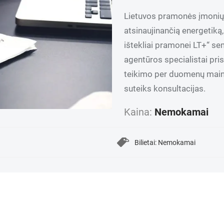
Lietuvos pramonės įmonių a
atsinaujinančią energetiką
ištekliai pramonei LT+“ s
agentūros specialistai pri
teikimo per duomenų mainų 
suteiks konsultacijas.
Kaina:
Nemokamai
Bilietai: Nemokamai