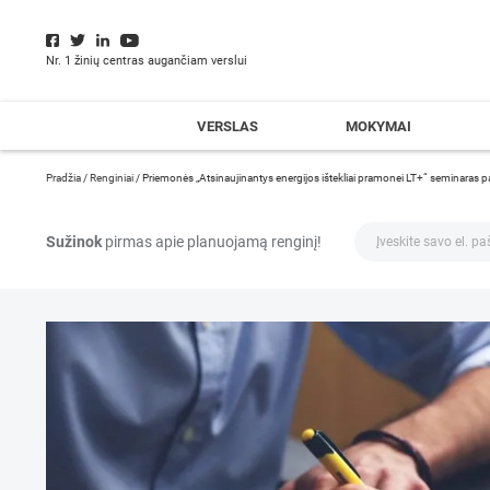
Nr. 1 žinių centras augančiam verslui
VERSLAS
MOKYMAI
Pradžia
/
Renginiai
/
Priemonės „Atsinaujinantys energijos ištekliai pramonei LT+“ seminaras 
Sužinok
pirmas apie planuojamą renginį!