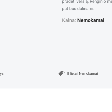
pradėti verslą. Renginio me
pat bus dalinami.
Kaina:
Nemokamai
rys
Bilietai: Nemokamai