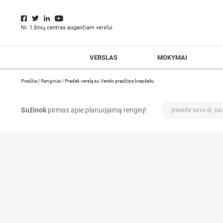
Nr. 1 žinių centras augančiam verslui
VERSLAS
MOKYMAI
Pradžia
/
Renginiai
/
Pradėk verslą su Verslo pradžios krepšeliu
Sužinok
pirmas apie planuojamą renginį!