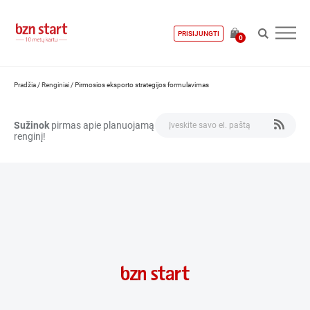
PRISIJUNGTI
0
Pradžia
/
Renginiai
/
Pirmosios eksporto strategijos formulavimas
Sužinok
pirmas apie planuojamą
renginį!