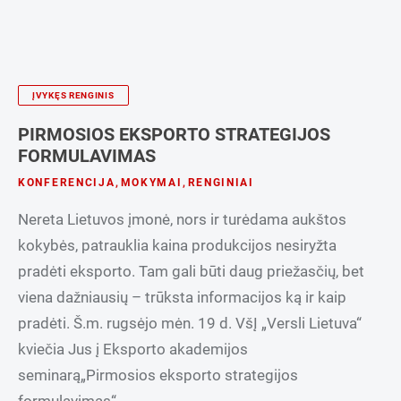
ĮVYKĘS RENGINIS
PIRMOSIOS EKSPORTO STRATEGIJOS
FORMULAVIMAS
KONFERENCIJA
,
MOKYMAI
,
RENGINIAI
Nereta Lietuvos įmonė, nors ir turėdama aukštos
kokybės, patrauklia kaina produkcijos nesiryžta
pradėti eksporto. Tam gali būti daug priežasčių, bet
viena dažniausių – trūksta informacijos ką ir kaip
pradėti. Š.m. rugsėjo mėn. 19 d. VšĮ „Versli Lietuva“
kviečia Jus į Eksporto akademijos
seminarą„Pirmosios eksporto strategijos