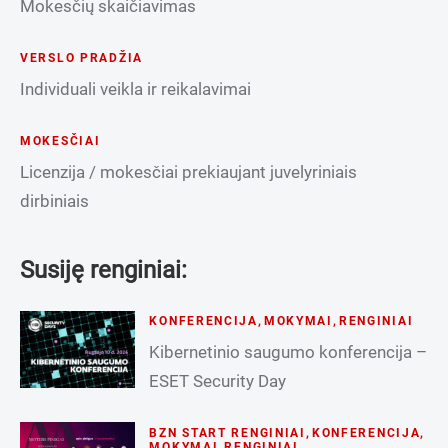
Mokesčių skaičiavimas
VERSLO PRADŽIA
Individuali veikla ir reikalavimai
MOKESČIAI
Licenzija / mokesčiai prekiaujant juvelyriniais
dirbiniais
Susiję renginiai:
KONFERENCIJA
,
MOKYMAI
,
RENGINIAI
Kibernetinio saugumo konferencija –
ESET Security Day
BZN START RENGINIAI
,
KONFERENCIJA
,
MOKYMAI
,
RENGINIAI