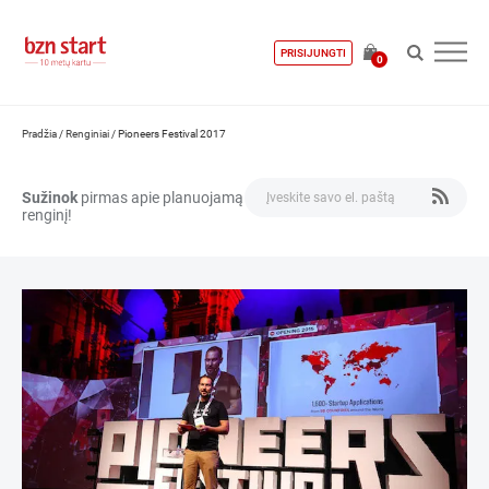
PRISIJUNGTI
0
Pradžia
/
Renginiai
/
Pioneers Festival 2017
Sužinok
pirmas apie planuojamą
renginį!