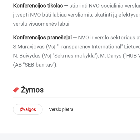
Konferencijos tikslas
— stiprinti NVO socialinio versl
įkvėpti NVO būti labiau versliomis, skatinti jų efekty
verslu visuomenės labui.
Konferencijos pranešėjai
— NVO ir verslo sektoriaus a
S.Muravjovas (VšĮ "Transparency International" Lietuv
N. Buivydas (VšĮ "Sėkmės mokykla"), M. Danys ("HUB Vi
(AB "SEB bankas").
Žymos
Įžvalgos
Verslo plėtra