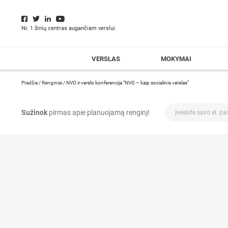
Nr. 1 žinių centras augančiam verslui
VERSLAS
MOKYMAI
Pradžia
/
Renginiai
/
NVO ir verslo konferencija "NVO – kaip socialinis verslas"
Sužinok
pirmas apie planuojamą renginį!