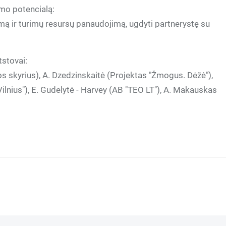
umo potencialą:
vumą ir turimų resursų panaudojimą, ugdyti partnerystę su
tstovai:
os skyrius), A. Dzedzinskaitė (Projektas "Žmogus. Dėžė"),
lnius"), E. Gudelytė - Harvey (AB "TEO LT"), A. Makauskas