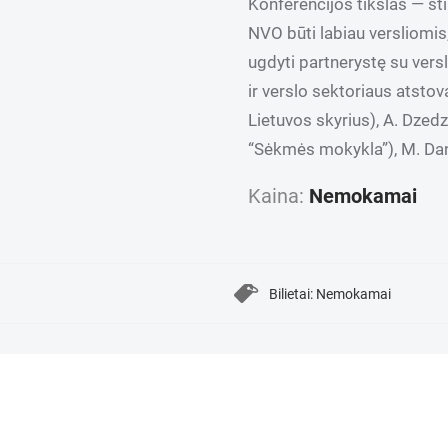
Konferencijos tikslas — sti
NVO būti labiau versliomis
ugdyti partnerystę su ver
ir verslo sektoriaus atstov
Lietuvos skyrius), A. Dzed
“Sėkmės mokykla”), M. Dany
Kaina:
Nemokamai
Bilietai: Nemokamai