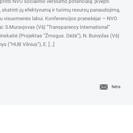
printi NVO socialinio verslumo potencialą: įkvėpti
, skatinti jų efektyvumą ir turimų resursų panaudojimą,
slu visuomenės labui. Konferencijos pranešėjai — NVO
ai: S.Muravjovas (VšĮ “Transparency International”
zinskaitė (Projektas “Žmogus. Dėžė”), N. Buivydas (VšĮ
s (“HUB Vilnius”), E. […]
Nėra