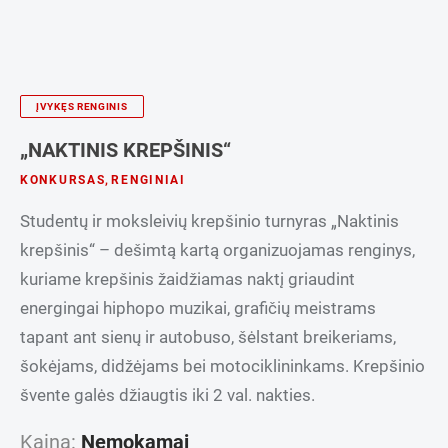
ĮVYKĘS RENGINIS
„NAKTINIS KREPŠINIS“
KONKURSAS
,
RENGINIAI
Studentų ir moksleivių krepšinio turnyras „Naktinis
krepšinis“ – dešimtą kartą organizuojamas renginys,
kuriame krepšinis žaidžiamas naktį griaudint
energingai hiphopo muzikai, grafičių meistrams
tapant ant sienų ir autobuso, šėlstant breikeriams,
šokėjams, didžėjams bei motociklininkams. Krepšinio
švente galės džiaugtis iki 2 val. nakties.
Kaina:
Nemokamai