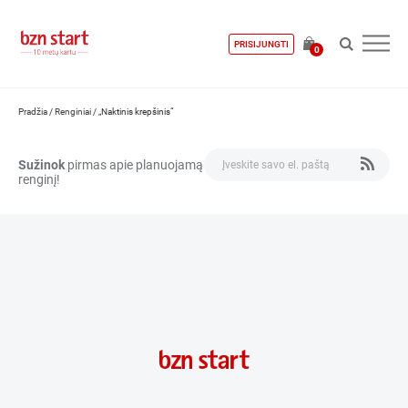
PRISIJUNGTI
0
Pradžia
/
Renginiai
/
„Naktinis krepšinis“
Sužinok
pirmas apie planuojamą
renginį!