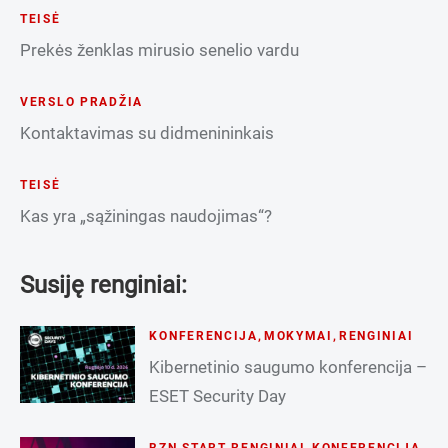
TEISĖ
Prekės ženklas mirusio senelio vardu
VERSLO PRADŽIA
Kontaktavimas su didmenininkais
TEISĖ
Kas yra „sąžiningas naudojimas“?
Susiję renginiai:
KONFERENCIJA
,
MOKYMAI
,
RENGINIAI
Kibernetinio saugumo konferencija –
ESET Security Day
BZN START RENGINIAI
,
KONFERENCIJA
,