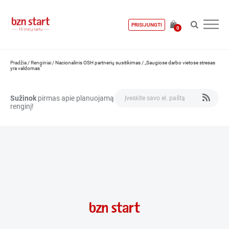
PRISIJUNGTI
0
Pradžia
/
Renginiai
/
Nacionalinis OSH partnerių susitikimas / „Saugiose darbo vietose stresas
yra valdomas“
Sužinok
pirmas apie planuojamą
renginį!