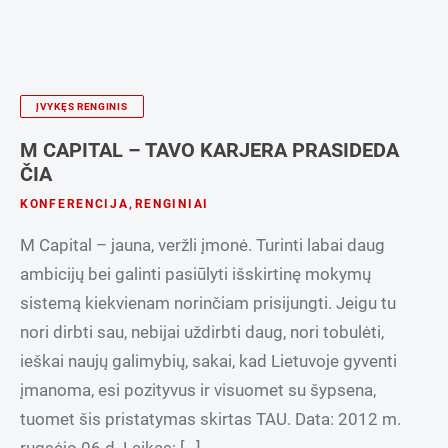
ĮVYKĘS RENGINIS
M CAPITAL – TAVO KARJERA PRASIDEDA
ČIA
KONFERENCIJA
,
RENGINIAI
M Capital – jauna, veržli įmonė. Turinti labai daug
ambicijų bei galinti pasiūlyti išskirtinę mokymų
sistemą kiekvienam norinčiam prisijungti. Jeigu tu
nori dirbti sau, nebijai uždirbti daug, nori tobulėti,
ieškai naujų galimybių, sakai, kad Lietuvoje gyventi
įmanoma, esi pozityvus ir visuomet su šypsena,
tuomet šis pristatymas skirtas TAU. Data: 2012 m.