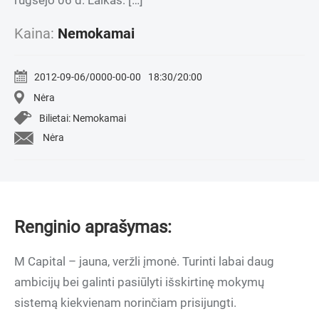
rugsėjo 06 d. Laikas: […]
Kaina:
Nemokamai
2012-09-06/0000-00-00
18:30/20:00
Nėra
Bilietai: Nemokamai
Nėra
Renginio aprašymas:
M Capital – jauna, veržli įmonė. Turinti labai daug
ambicijų bei galinti pasiūlyti išskirtinę mokymų
sistemą kiekvienam norinčiam prisijungti.