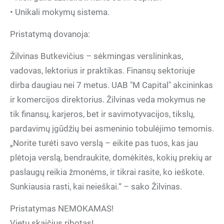
• Unikali mokymų sistema.
Pristatymą dovanoja:
Žilvinas Butkevičius – sėkmingas verslininkas,
vadovas, lektorius ir praktikas. Finansų sektoriuje
dirba daugiau nei 7 metus. UAB "M Capital" akcininkas
ir komercijos direktorius. Žilvinas veda mokymus ne
tik finansų, karjeros, bet ir savimotyvacijos, tikslų,
pardavimų įgūdžių bei asmeninio tobulėjimo temomis.
„Norite turėti savo verslą – eikite pas tuos, kas jau
plėtoja verslą, bendraukite, domėkitės, kokių prekių ar
paslaugų reikia žmonėms, ir tikrai rasite, ko ieškote.
Sunkiausia rasti, kai neieškai.“ – sako Žilvinas.
Pristatymas NEMOKAMAS!
Vietų skaičius ribotas!