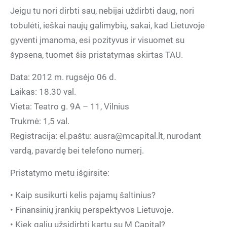
Jeigu tu nori dirbti sau, nebijai uždirbti daug, nori
tobulėti, ieškai naujų galimybių, sakai, kad Lietuvoje
gyventi įmanoma, esi pozityvus ir visuomet su
šypsena, tuomet šis pristatymas skirtas TAU.
Data: 2012 m. rugsėjo 06 d.
Laikas: 18.30 val.
Vieta: Teatro g. 9A – 11, Vilnius
Trukmė: 1,5 val.
Registracija: el.paštu: ausra@mcapital.lt, nurodant
vardą, pavardę bei telefono numerį.
Pristatymo metu išgirsite:
• Kaip susikurti kelis pajamų šaltinius?
• Finansinių įrankių perspektyvos Lietuvoje.
• Kiek galiu užsidirbti kartu su M Capital?