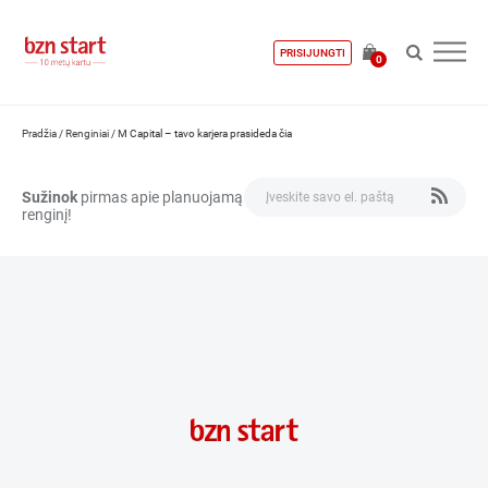
PRISIJUNGTI
0
Pradžia
/
Renginiai
/
M Capital – tavo karjera prasideda čia
Sužinok
pirmas apie planuojamą
renginį!