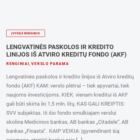
ĮVYKĘS RENGINIS
LENGVATINĖS PASKOLOS IR KREDITO
LINIJOS IŠ ATVIRO KREDITŲ FONDO (AKF)
RENGINIAI
,
VERSLO PARAMA
Lengvatinės paskolos ir kredito linijos iš Atviro kreditų
fondo (AKF) KAM: verslo plėtrai – tiek apyvartai, tiek
naujoms investicijoms. KIEK: vienam kreditui iš AKF
gali būti skirta iki 1,5 mln. litų. KAS GALI KREIPTIS:
SVV subjektas. Iš šio fondo smulkiajam verslui
skolina Medicinos bankas, AB bankas „Citadele“, AB
bankas „Finasta“. KAIP VEIKIA: Įgyvendinant šią