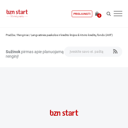
PRISIJUNGTI
0
Pradžia
/
Renginiai
/
Lengvatinės paskolos ir kredito linijos iš Atviro kreditų fondo (AKF)
Sužinok
pirmas apie planuojamą
renginį!