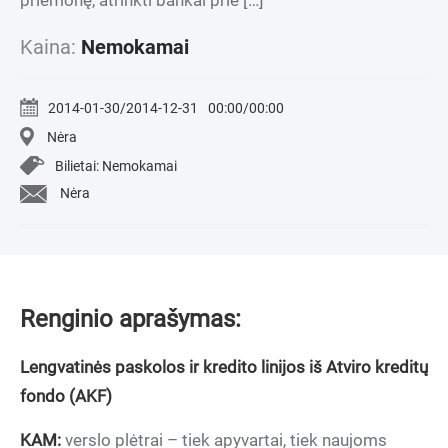
priemonę, atrinkti bankai prie […]
Kaina:
Nemokamai
2014-01-30/2014-12-31
00:00/00:00
Nėra
Bilietai: Nemokamai
Nėra
Renginio aprašymas:
Lengvatinės paskolos ir kredito linijos iš Atviro kreditų
fondo (AKF)
KAM:
verslo plėtrai – tiek apyvartai, tiek naujoms