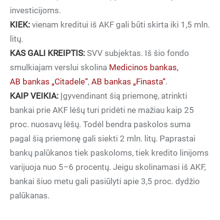
investicijoms.
KIEK:
vienam kreditui iš AKF gali būti skirta iki 1,5 mln.
litų.
KAS GALI KREIPTIS:
SVV subjektas. Iš šio fondo
smulkiajam verslui skolina
Medicinos bankas,
AB bankas „Citadele“
,
AB bankas „Finasta“
.
KAIP VEIKIA:
Įgyvendinant šią priemonę, atrinkti
bankai prie AKF lėšų turi pridėti ne mažiau kaip 25
proc. nuosavų lėšų. Todėl bendra paskolos suma
pagal šią priemonę gali siekti 2 mln. litų. Paprastai
bankų palūkanos tiek paskoloms, tiek kredito linijoms
varijuoja nuo 5–6 procentų. Jeigu skolinamasi iš AKF,
bankai šiuo metu gali pasiūlyti apie 3,5 proc. dydžio
palūkanas.