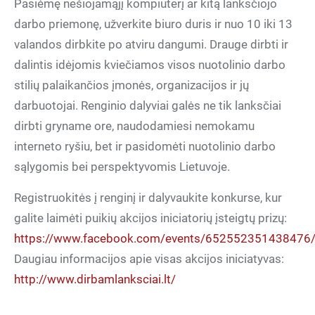
Pasiėmę nešiojamąjį kompiuterį ar kitą lanksčiojo
darbo priemonę, užverkite biuro duris ir nuo 10 iki 13
valandos dirbkite po atviru dangumi. Drauge dirbti ir
dalintis idėjomis kviečiamos visos nuotolinio darbo
stilių palaikančios įmonės, organizacijos ir jų
darbuotojai. Renginio dalyviai galės ne tik lanksčiai
dirbti gryname ore, naudodamiesi nemokamu
interneto ryšiu, bet ir pasidomėti nuotolinio darbo
sąlygomis bei perspektyvomis Lietuvoje.
Registruokitės į renginį ir dalyvaukite konkurse, kur
galite laimėti puikių akcijos iniciatorių įsteigtų prizų:
https://www.facebook.com/events/652552351438476
Daugiau informacijos apie visas akcijos iniciatyvas:
http://www.dirbamlanksciai.lt/