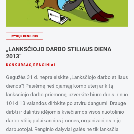
ĮVYKĘS RENGINIS
„LANKSČIOJO DARBO STILIAUS DIENA
2013“
KONKURSAS
,
RENGINIAI
Gegužės 31 d. nepraleiskite „Lanksčiojo darbo stiliaus
dienos“! Pasiėmę nešiojamąjį kompiuterį ar kitą
lanksčiojo darbo priemonę, užverkite biuro duris ir nuo
10 iki 13 valandos dirbkite po atviru dangumi. Drauge
dirbti ir dalintis idėjomis kviečiamos visos nuotolinio
darbo stilių palaikančios įmonės, organizacijos ir jų
darbuotojai. Renginio dalyviai galės ne tik lanksčiai