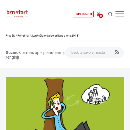
PRISIJUNGTI
0
Pradžia
/
Renginiai
/
„Lanksčiojo darbo stiliaus diena 2013“
Sužinok
pirmas apie planuojamą
renginį!