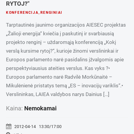
RYTOJ?"
KONFERENCIJA
,
RENGINIAI
Tarptautinės jaunimo organizacijos AIESEC projektas
„Žalioji energija“ kviečia į paskutinį ir svarbiausią
projekto renginį – uždaromąją konferenciją „Kokį
verslą kursime rytoj?“, kurioje žinomi verslininkai ir
Europos parlamento narė pasidalins įžvalgomis apie
perspektyviausius ateities verslus. Kas vyks ?•
Europos parlamento narė Radvilė Morkūnaitė –
Mikulėnienė pristatys temą „ES – inovacijų variklis“.•
Verslininkas, LAIEA valdybos narys Dainius […]
Kaina:
Nemokamai
2012-04-14
13:30/17:00