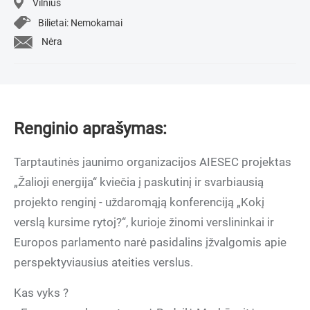
Vilnius
Bilietai: Nemokamai
Nėra
Renginio aprašymas:
Tarptautinės jaunimo organizacijos AIESEC projektas
„Žalioji energija“ kviečia į paskutinį ir svarbiausią
projekto renginį - uždaromąją konferenciją „Kokį
verslą kursime rytoj?“, kurioje žinomi verslininkai ir
Europos parlamento narė pasidalins įžvalgomis apie
perspektyviausius ateities verslus.
Kas vyks ?