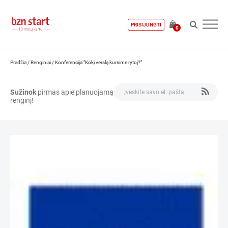
PRISIJUNGTI
0
Pradžia
/
Renginiai
/
Konferencija "Kokį verslą kursime rytoj?"
Sužinok
pirmas apie planuojamą
renginį!