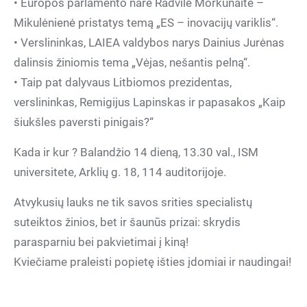
• Europos parlamento narė Radvilė Morkūnaitė –
Mikulėnienė pristatys temą „ES – inovacijų variklis“.
• Verslininkas, LAIEA valdybos narys Dainius Jurėnas
dalinsis žiniomis tema „Vėjas, nešantis pelną“.
• Taip pat dalyvaus Litbiomos prezidentas,
verslininkas, Remigijus Lapinskas ir papasakos „Kaip
šiukšles paversti pinigais?“
Kada ir kur ? Balandžio 14 dieną, 13.30 val., ISM
universitete, Arklių g. 18, 114 auditorijoje.
Atvykusių lauks ne tik savos srities specialistų
suteiktos žinios, bet ir šaunūs prizai: skrydis
parasparniu bei pakvietimai į kiną!
Kviečiame praleisti popietę išties įdomiai ir naudingai!