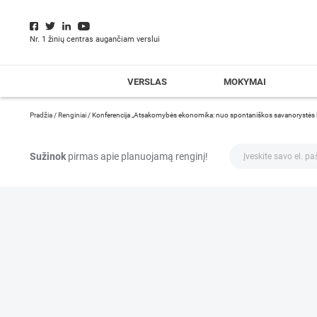
Nr. 1 žinių centras augančiam verslui
VERSLAS
MOKYMAI
Pradžia
/
Renginiai
/
Konferencija „Atsakomybės ekonomika: nuo spontaniškos savanorystės l
Sužinok
pirmas apie planuojamą renginį!