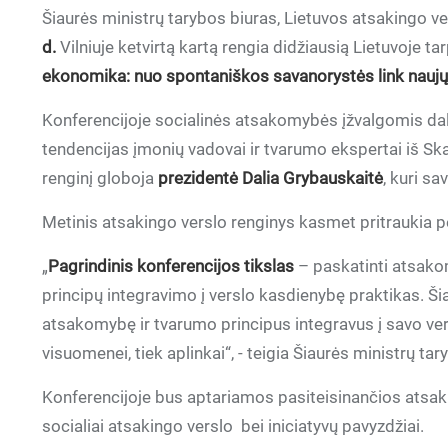
Šiaurės ministrų tarybos biuras, Lietuvos atsakingo ve
d.
Vilniuje ketvirtą kartą rengia didžiausią Lietuvoje ta
ekonomika: nuo spontaniškos savanorystės link naujų
Konferencijoje socialinės atsakomybės įžvalgomis dali
tendencijas įmonių vadovai ir tvarumo ekspertai iš Ska
renginį globoja
prezidentė Dalia Grybauskaitė
, kuri s
Metinis atsakingo verslo renginys kasmet pritraukia pe
„
Pagrindinis konferencijos tikslas
– paskatinti atsako
principų integravimo į verslo kasdienybę praktikas. Šiau
atsakomybę ir tvarumo principus integravus į savo versl
visuomenei, tiek aplinkai“, - teigia Šiaurės ministrų ta
Konferencijoje bus aptariamos pasiteisinančios atsakin
socialiai atsakingo verslo bei iniciatyvų pavyzdžiai.