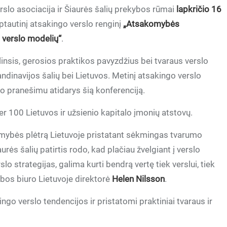
rslo asociacija ir Šiaurės šalių prekybos rūmai
lapkričio 16
rptautinį atsakingo verslo renginį
„Atsakomybės
 verslo modelių“
.
nsis, gerosios praktikos pavyzdžius bei tvaraus verslo
ndinavijos šalių bei Lietuvos. Metinį atsakingo verslo
avo pranešimu atidarys šią konferenciją.
r 100 Lietuvos ir užsienio kapitalo įmonių atstovų.
mybės plėtrą Lietuvoje pristatant sėkmingas tvarumo
rės šalių patirtis rodo, kad plačiau žvelgiant į verslo
o strategijas, galima kurti bendrą vertę tiek verslui, tiek
rybos biuro Lietuvoje direktorė
Helen Nilsson
.
go verslo tendencijos ir pristatomi praktiniai tvaraus ir