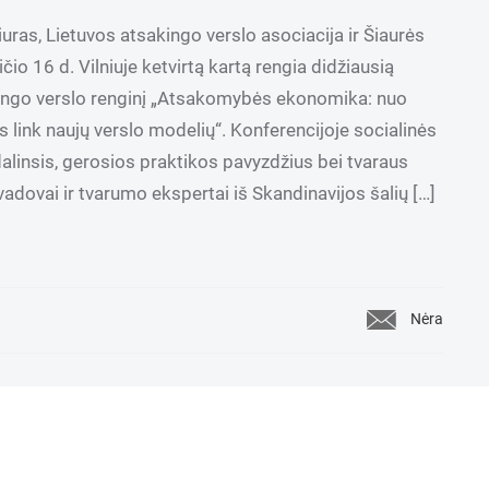
uras, Lietuvos atsakingo verslo asociacija ir Šiaurės
čio 16 d. Vilniuje ketvirtą kartą rengia didžiausią
akingo verslo renginį „Atsakomybės ekonomika: nuo
link naujų verslo modelių“. Konferencijoje socialinės
linsis, gerosios praktikos pavyzdžius bei tvaraus
adovai ir tvarumo ekspertai iš Skandinavijos šalių […]
Nėra