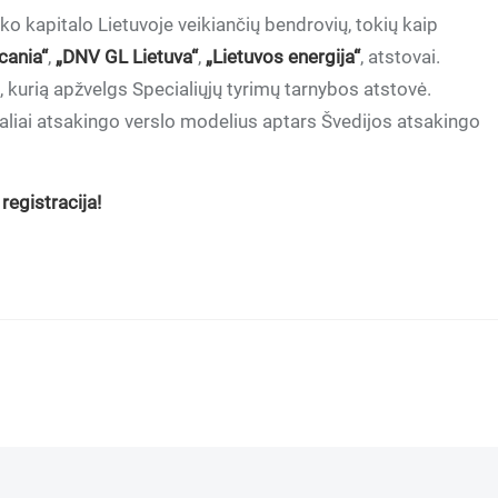
ko kapitalo Lietuvoje veikiančių bendrovių, tokių kaip
cania“
,
„DNV GL Lietuva“
,
„Lietuvos energija“
, atstovai.
kurią apžvelgs Specialiųjų tyrimų tarnybos atstovė.
liai atsakingo verslo modelius aptars Švedijos atsakingo
registracija!