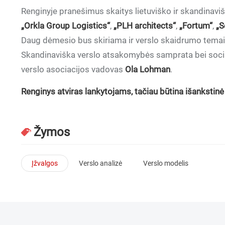
Renginyje pranešimus skaitys lietuviško ir skandinaviš
„Orkla Group Logistics“
,
„PLH architects“
,
„Fortum“
,
„S
Daug dėmesio bus skiriama ir verslo skaidrumo temai, 
Skandinaviška verslo atsakomybės samprata bei socia
verslo asociacijos vadovas
Ola Lohman
.
Renginys atviras lankytojams, tačiau būtina išankstinė 
Žymos
Įžvalgos
Verslo analizė
Verslo modelis