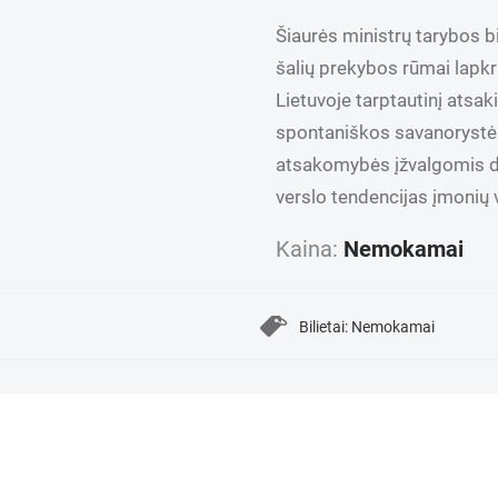
Šiaurės ministrų tarybos bi
šalių prekybos rūmai lapkri
Lietuvoje tarptautinį ats
spontaniškos savanorystės 
atsakomybės įžvalgomis da
verslo tendencijas įmonių v
Kaina:
Nemokamai
Bilietai: Nemokamai