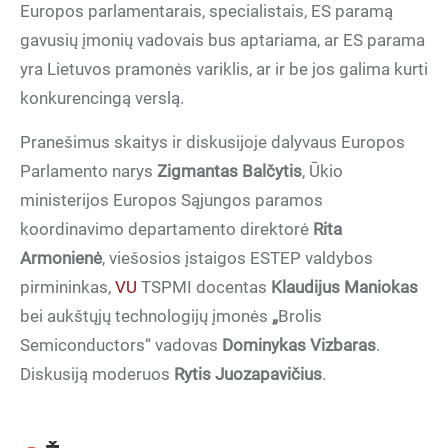
Europos parlamentarais, specialistais, ES paramą
gavusių įmonių vadovais bus aptariama, ar ES parama
yra Lietuvos pramonės variklis, ar ir be jos galima kurti
konkurencingą verslą.
Pranešimus skaitys ir diskusijoje dalyvaus Europos
Parlamento narys
Zigmantas Balčytis
, Ūkio
ministerijos Europos Sąjungos paramos
koordinavimo departamento direktorė
Rita
Armonienė
, viešosios įstaigos ESTEP valdybos
pirmininkas,
VU
TSPMI docentas
Klaudijus Maniokas
bei aukštųjų technologijų įmonės
„
Brolis
Semiconductors
“
vadovas
Dominykas Vizbaras
.
Diskusiją moderuos
Rytis Juozapavičius
.