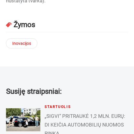
nustatyta tvarka).
Žymos
Inovacijos
Susiję straipsniai:
STARTUOLIS
„SIGVI“ PRITRAUKĖ 1,2 MLN. EURŲ:
DI KEIČIA AUTOMOBILIŲ NUOMOS
RINKĄ