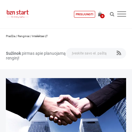
PRISIJUNGTI
0
Pradžia
/
Renginiai
/
Intelektas LT
Sužinok
pirmas apie planuojamą
renginį!