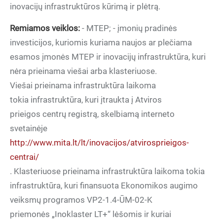
inovacijų infrastruktūros kūrimą ir plėtrą.
Remiamos veiklos:
- MTEP; - įmonių pradinės
investicijos, kuriomis kuriama naujos ar plečiama
esamos įmonės MTEP ir inovacijų infrastruktūra, kuri
nėra prieinama viešai arba klasteriuose.
Viešai prieinama infrastruktūra laikoma
tokia infrastruktūra, kuri įtraukta į Atviros
prieigos centrų registrą, skelbiamą interneto
svetainėje
http://www.mita.lt/lt/inovacijos/atvirosprieigos-
centrai/
. Klasteriuose prieinama infrastruktūra laikoma tokia
infrastruktūra, kuri finansuota Ekonomikos augimo
veiksmų programos VP2-1.4-ŪM-02-K
priemonės „Inoklaster LT+“ lėšomis ir kuriai