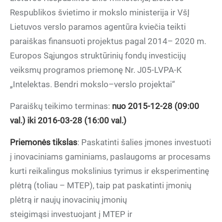
Respublikos švietimo ir mokslo ministerija ir VšĮ
Lietuvos verslo paramos agentūra kviečia teikti
paraiškas finansuoti projektus pagal 2014– 2020 m.
Europos Sąjungos struktūrinių fondų investicijų
veiksmų programos priemonę Nr. J05-LVPA-K
„Intelektas. Bendri mokslo–verslo projektai“
Paraiškų teikimo terminas:
nuo 2015-12-28 (09:00
val.) iki 2016-03-28 (16:00 val.)
Priemonės tikslas
: Paskatinti šalies įmones investuoti
į inovaciniams gaminiams, paslaugoms ar procesams
kurti reikalingus mokslinius tyrimus ir eksperimentinę
plėtrą (toliau – MTEP), taip pat paskatinti įmonių
plėtrą ir naujų inovacinių įmonių
steigimąsi investuojant į MTEP ir