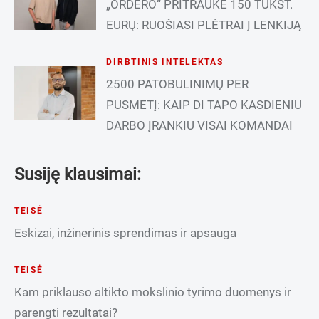
„ORDERO“ PRITRAUKĖ 150 TŪKST.
EURŲ: RUOŠIASI PLĖTRAI Į LENKIJĄ
DIRBTINIS INTELEKTAS
2500 PATOBULINIMŲ PER
PUSMETĮ: KAIP DI TAPO KASDIENIU
DARBO ĮRANKIU VISAI KOMANDAI
Susiję klausimai:
TEISĖ
Eskizai, inžinerinis sprendimas ir apsauga
TEISĖ
Kam priklauso altikto mokslinio tyrimo duomenys ir
parengti rezultatai?