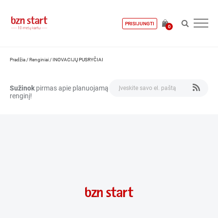
PRISIJUNGTI
0
Pradžia
/
Renginiai
/
INOVACIJŲ PUSRYČIAI
Sužinok
pirmas apie planuojamą
renginį!