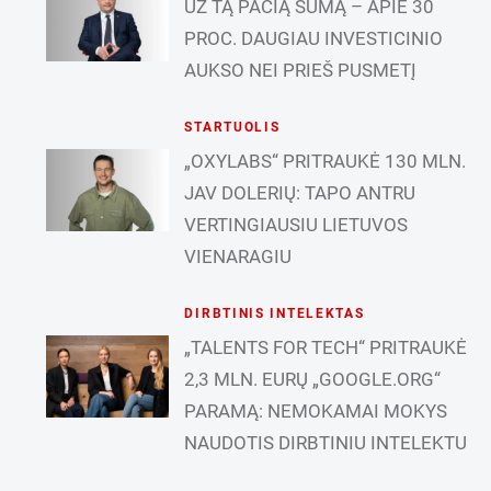
UŽ TĄ PAČIĄ SUMĄ – APIE 30
PROC. DAUGIAU INVESTICINIO
AUKSO NEI PRIEŠ PUSMETĮ
STARTUOLIS
„OXYLABS“ PRITRAUKĖ 130 MLN.
JAV DOLERIŲ: TAPO ANTRU
VERTINGIAUSIU LIETUVOS
VIENARAGIU
DIRBTINIS INTELEKTAS
„TALENTS FOR TECH“ PRITRAUKĖ
2,3 MLN. EURŲ „GOOGLE.ORG“
PARAMĄ: NEMOKAMAI MOKYS
NAUDOTIS DIRBTINIU INTELEKTU