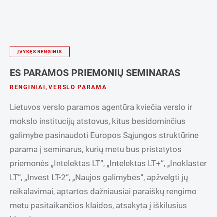
ĮVYKĘS RENGINIS
ES PARAMOS PRIEMONIŲ SEMINARAS
RENGINIAI
,
VERSLO PARAMA
Lietuvos verslo paramos agentūra kviečia verslo ir
mokslo institucijų atstovus, kitus besidominčius
galimybe pasinaudoti Europos Sąjungos struktūrine
parama į seminarus, kurių metu bus pristatytos
priemonės „Intelektas LT“, „Intelektas LT+“, „Inoklaster
LT“, „Invest LT-2“, „Naujos galimybės“, apžvelgti jų
reikalavimai, aptartos dažniausiai paraiškų rengimo
metu pasitaikančios klaidos, atsakyta į iškilusius