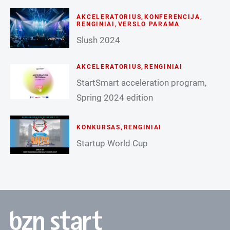
AKCELERATORIUS
,
KONFERENCIJA
,
RENGINIAI
,
VERSLO PARAMA
Slush 2024
AKCELERATORIUS
,
RENGINIAI
StartSmart acceleration program,
Spring 2024 edition
KONKURSAS
,
RENGINIAI
Startup World Cup