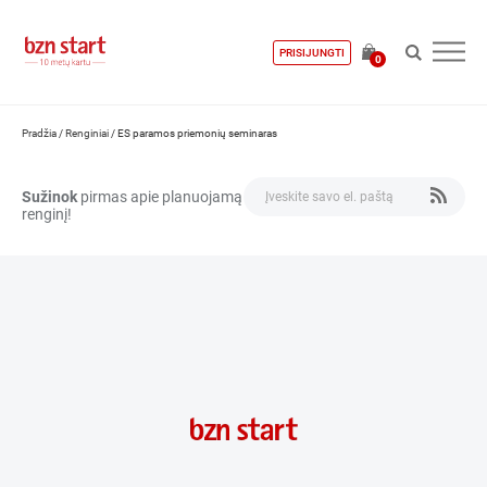
PRISIJUNGTI
0
Pradžia
/
Renginiai
/
ES paramos priemonių seminaras
Sužinok
pirmas apie planuojamą
renginį!