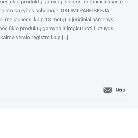
mės ūkio produktų gamybą išlaidos, metiniai įnašai už
 maisto kokybės schemoje. GALIMI PAREIŠKĖJAI:
ai (ne jaunesni kaip 18 metų) ir juridiniai asmenys,
ės ūkio produktų gamyba ir įregistruoti Lietuvos
kaimo verslo registre kaip […]
Nėra