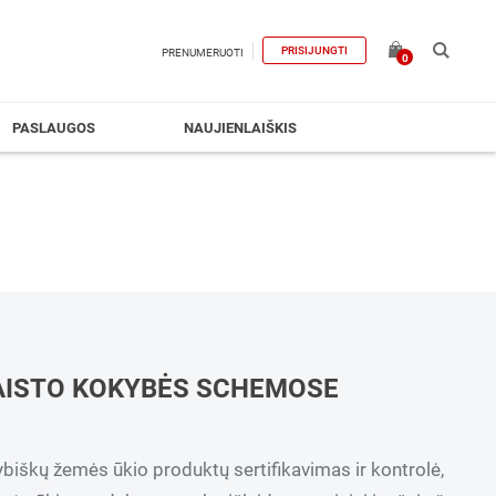
PRISIJUNGTI
PRENUMERUOTI
0
PASLAUGOS
NAUJIENLAIŠKIS
AISTO KOKYBĖS SCHEMOSE
škų žemės ūkio produktų sertifikavimas ir kontrolė,