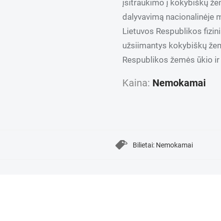
įsitraukimo į kokybiškų že
dalyvavimą nacionalinėje
Lietuvos Respublikos fizini
užsiimantys kokybiškų žem
Respublikos žemės ūkio ir 
Kaina:
Nemokamai
Bilietai: Nemokamai