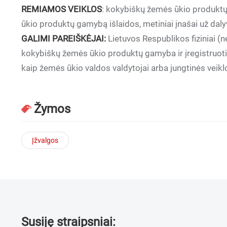
REMIAMOS VEIKLOS
: kokybiškų žemės ūkio produktų 
ūkio produktų gamybą išlaidos, metiniai įnašai už da
GALIMI PAREIŠKĖJAI:
Lietuvos Respublikos fiziniai (n
kokybiškų žemės ūkio produktų gamyba ir įregistruoti
kaip žemės ūkio valdos valdytojai arba jungtinės veiklo
Žymos
Įžvalgos
Susiję straipsniai: