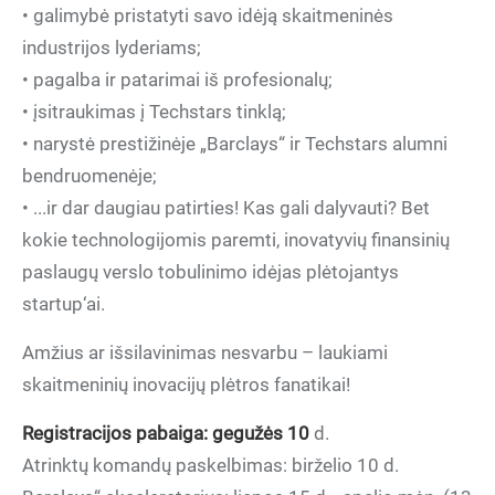
• galimybė pristatyti savo idėją skaitmeninės
industrijos lyderiams;
• pagalba ir patarimai iš profesionalų;
• įsitraukimas į Techstars tinklą;
• narystė prestižinėje „Barclays“ ir Techstars alumni
bendruomenėje;
• ...ir dar daugiau patirties! Kas gali dalyvauti? Bet
kokie technologijomis paremti, inovatyvių finansinių
paslaugų verslo tobulinimo idėjas plėtojantys
startup‘ai.
Amžius ar išsilavinimas nesvarbu – laukiami
skaitmeninių inovacijų plėtros fanatikai!
Registracijos
pabaiga: gegužės 10
d.
Atrinktų komandų paskelbimas: birželio 10 d.