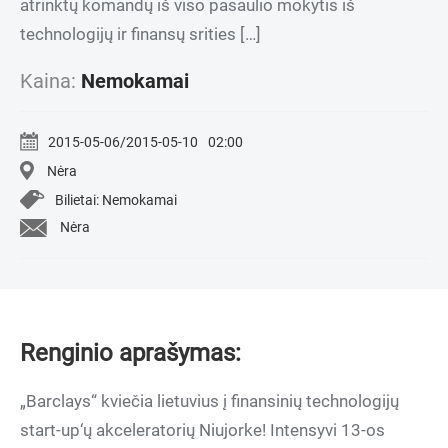
atrinktų komandų iš viso pasaulio mokytis iš
technologijų ir finansų srities […]
Kaina:
Nemokamai
2015-05-06/2015-05-10
02:00
Nėra
Bilietai: Nemokamai
Nėra
Renginio aprašymas:
„Barclays“ kviečia lietuvius į finansinių technologijų
start-up‘ų akceleratorių Niujorke! Intensyvi 13-os