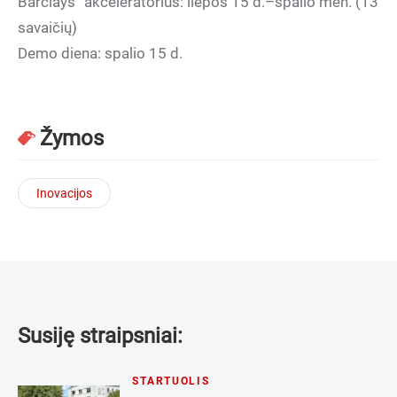
Barclays“ akceleratorius: liepos 15 d.–spalio mėn. (13
savaičių)
Demo diena: spalio 15 d.
Žymos
Inovacijos
Susiję straipsniai:
STARTUOLIS