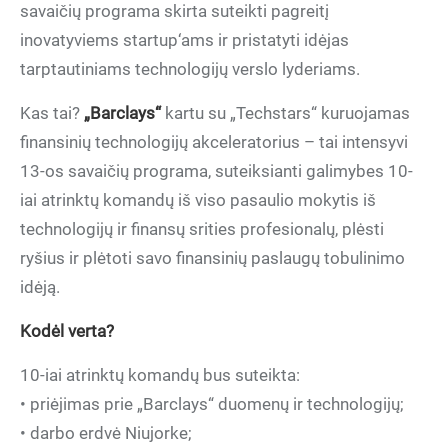
savaičių programa skirta suteikti pagreitį
inovatyviems startup‘ams ir pristatyti idėjas
tarptautiniams technologijų verslo lyderiams.
Kas tai?
„Barclays“
kartu su „Techstars“ kuruojamas
finansinių technologijų akceleratorius – tai intensyvi
13-os savaičių programa, suteiksianti galimybes 10-
iai atrinktų komandų iš viso pasaulio mokytis iš
technologijų ir finansų srities profesionalų, plėsti
ryšius ir plėtoti savo finansinių paslaugų tobulinimo
idėją.
Kodėl verta?
10-iai atrinktų komandų bus suteikta:
• priėjimas prie „Barclays“ duomenų ir technologijų;
• darbo erdvė Niujorke;