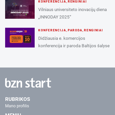
KONFERENCIJA
,
RENGINIAI
Vilniaus universiteto inovacijų diena
„INNODAY 2025“
KONFERENCIJA
,
PARODA
,
RENGINIAI
Didžiausia e. komercijos
konferencija ir paroda Baltijos šalyse
RUBRIKOS
Mano profilis