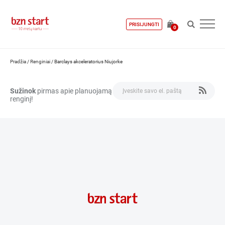
PRISIJUNGTI
0
Pradžia
/
Renginiai
/
Barclays akceleratorius Niujorke
Sužinok
pirmas apie planuojamą
renginį!