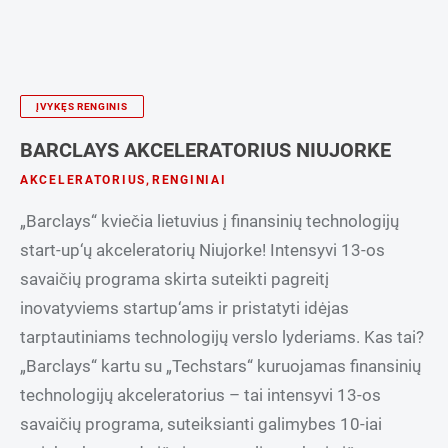
ĮVYKĘS RENGINIS
BARCLAYS AKCELERATORIUS NIUJORKE
AKCELERATORIUS
,
RENGINIAI
„Barclays“ kviečia lietuvius į finansinių technologijų
start-up‘ų akceleratorių Niujorke! Intensyvi 13-os
savaičių programa skirta suteikti pagreitį
inovatyviems startup‘ams ir pristatyti idėjas
tarptautiniams technologijų verslo lyderiams. Kas tai?
„Barclays“ kartu su „Techstars“ kuruojamas finansinių
technologijų akceleratorius – tai intensyvi 13-os
savaičių programa, suteiksianti galimybes 10-iai