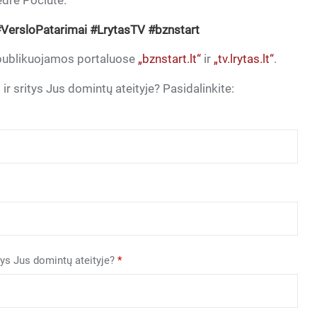
edrė Pociūtė.
VersloPatarimai #LrytasTV #bznstart
” publikuojamos portaluose
„bznstart.lt“
ir
„tv.lrytas.lt“
.
ir sritys Jus domintų ateityje? Pasidalinkite:
itys Jus domintų ateityje?
*