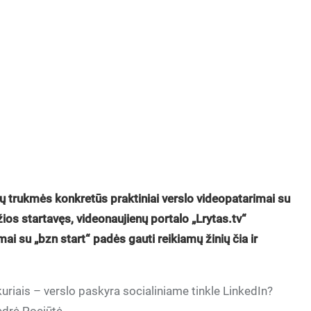
ių trukmės konkretūs praktiniai verslo videopatarimai su
ios startavęs, videonaujienų portalo „Lrytas.tv“
ai su „bzn start“ padės gauti reikiamų žinių čia ir
kuriais – verslo paskyra socialiniame tinkle LinkedIn?