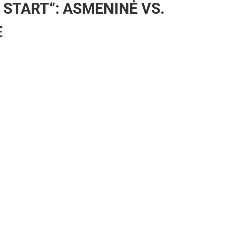
 START“: ASMENINĖ VS.
E