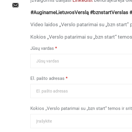
Įžvalgomis dalijasi
Linkedist
bendraįkūrėja Gi
#AuginameLietuvosVerslą #bznstartVerslas #
Video laidos „Verslo patarimai su „bzn start
Kokios „Verslo patarimai su „bzn start“ temos 
Jūsų vardas
*
El. pašto adresas
*
Kokios „Verslo patarimai su „bzn start“ temos ir sr