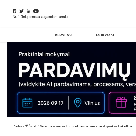
Nr. 1 žinių centras augančiam verslui
VERSLAS
MOKYMAI
Pradžia
/
🎥 Žiūrėk
/
„Verslo patarimai su „bzn start“: asmeninė vs. verslo paskyra LinkedIn’e