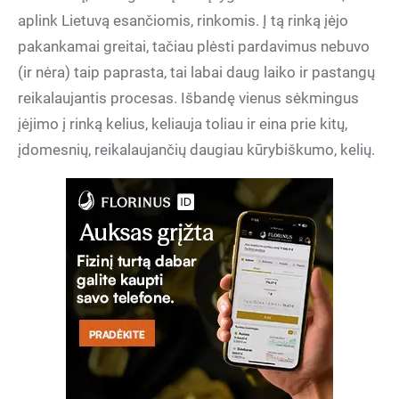
aplink Lietuvą esančiomis, rinkomis. Į tą rinką įėjo
pakankamai greitai, tačiau plėsti pardavimus nebuvo
(ir nėra) taip paprasta, tai labai daug laiko ir pastangų
reikalaujantis procesas. Išbandę vienus sėkmingus
įėjimo į rinką kelius, keliauja toliau ir eina prie kitų,
įdomesnių, reikalaujančių daugiau kūrybiškumo, kelių.