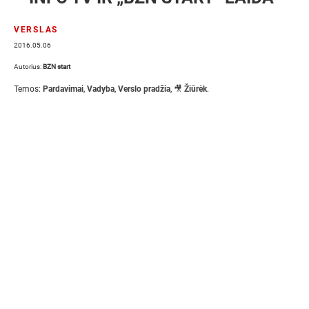
VERSLAS
2016.05.06
Autorius:
BZN start
Temos:
Pardavimai
,
Vadyba
,
Verslo pradžia
,
🎥 Žiūrėk
.