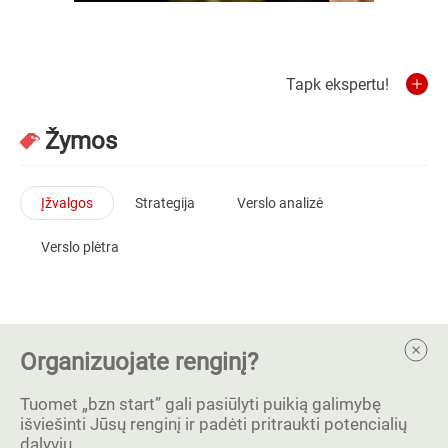
Tapk ekspertu!
Žymos
Įžvalgos
Strategija
Verslo analizė
Verslo plėtra
Organizuojate renginį?
Tuomet „bzn start” gali pasiūlyti puikią galimybę
išviešinti Jūsų renginį ir padėti pritraukti potencialių
dalyvių.