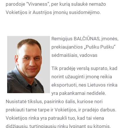
parodoje “Vivaness”, per kurią sulaukė nemažo
Vokietijos ir Austrijos įmonių susidomėjimo.
Remigijus BALČIŪNAS, įmonės,
prekiaujančios „Pušku Pušku”
sėdmaišiais, vadovas
Tik pradėję verslą suprato, kad
norint užauginti įmonę reikia
eksportuoti, nes Lietuvos rinka
yra pakankamai nedidelė.
Nusistatė tikslus, pasirinko šalis, kuriose nori
prekiauti tame tarpe ir Vokietijos, ir pradėjo darbus.
Vokietijos rinka yra patraukli tuo, kad tai viena
didžiausių, turtingiausių rinkų lyginant su kitomis,