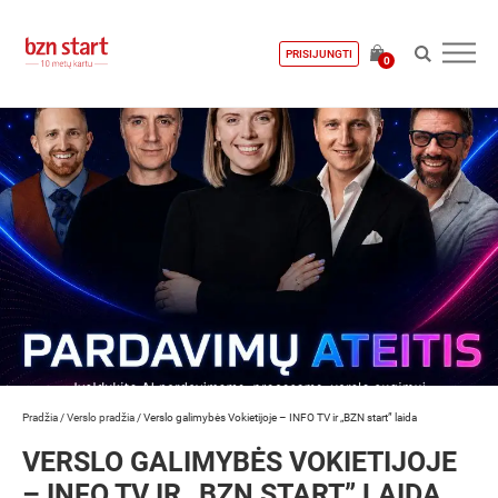
PRISIJUNGTI
0
Pradžia
/
Verslo pradžia
/
Verslo galimybės Vokietijoje – INFO TV ir „BZN start” laida
VERSLO GALIMYBĖS VOKIETIJOJE
– INFO TV IR „BZN START” LAIDA