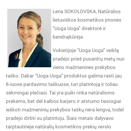
Lena SOKOLOVSKA, Natūralios
lietuviškos kosmetikos įmonės
“Uoga Uoga” direktorė ir
bendraįkūrėja
Vokietijoje “Uoga Uoga” veiklą
pradėjo prieš pusantrų metų nuo
vieno mažmeninės prekybos
taško. Dabar “Uoga Uoga” produktus galima rasti jau
8-iuose pardavimo taškuose, turi platintoją ir toliau
sėkmingai plečiasi. Tai yra puiki rinka natūralioms
prekėms, bet dėl kalbos barjero ir atstumo tiesiogiai
ieškoti mažmeninių prekybos taškų nėra lengva, todėl
pradėjo dirbti su platintoju. Šiais metais dalyvavo
tarptautinėje natūralių kosmetikos prekių verslo