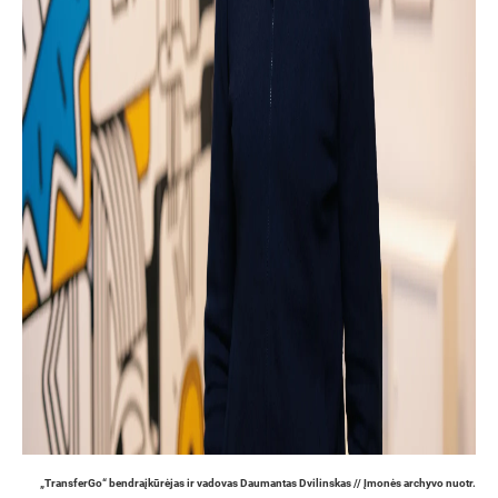
„TransferGo“ bendraįkūrėjas ir vadovas Daumantas Dvilinskas // Įmonės archyvo nuotr.