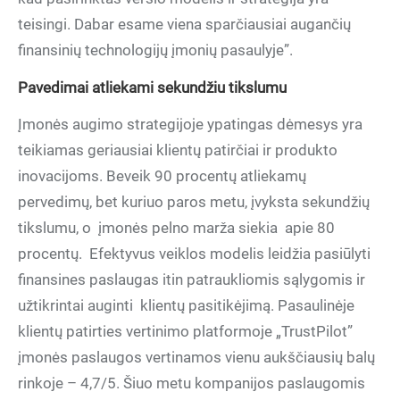
teisingi. Dabar esame viena sparčiausiai augančių
finansinių technologijų įmonių pasaulyje”.
Pavedimai atliekami sekundžiu tikslumu
Įmonės augimo strategijoje ypatingas dėmesys yra
teikiamas geriausiai klientų patirčiai ir produkto
inovacijoms. Beveik 90 procentų atliekamų
pervedimų, bet kuriuo paros metu, įvyksta sekundžių
tikslumu, o
įmonės pelno marža siekia
apie 80
procentų.
Efektyvus veiklos modelis leidžia pasiūlyti
finansines paslaugas itin patraukliomis sąlygomis ir
užtikrintai auginti
klientų pasitikėjimą. Pasaulinėje
klientų patirties vertinimo platformoje „TrustPilot”
įmonės paslaugos vertinamos vienu aukščiausių balų
rinkoje – 4,7/5. Šiuo metu kompanijos paslaugomis