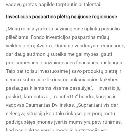
vadovų gretas papildė tarptautiniai talentai.
Investicijos paspartins plėtrą naujuose regionuose
„Mūsų misija yra kurti sąžiningesnę aplinką pasaulio
piliečiams. Fondo investicijos paspartins mūsų
veiklos plėtrą Azijos ir Ramiojo vandenyno regionuose,
dar daugiau žmonių suteiksime galimybes
gauti
prieinamesnes ir sąžiningesnes finansines paslaugas.
Taip pat toliau investuosime į savo produktų plėtrą ir
nenutrūkstamai užtikrinsime aukščiausios kokybės
paslaugas klientams visame pasaulyje”, – investicijų
paskirtį komentavo „TransferGo“ bendraįkūrėjas ir
vadovas Daumantas Dvilinskas. „Suprantant vis dar
nelengvą situaciją kapitalo rinkose, per porą metų
padvigubėjęs įmonės įvertis mums yra patvirtinimas,
kad pasirinktas verslo modelis ir strategija yra