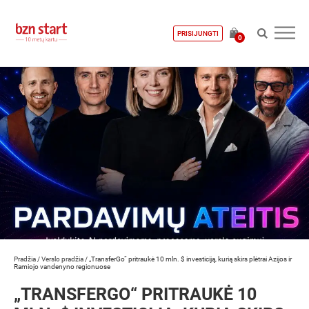
PRISIJUNGTI
0
Pradžia
/
Verslo pradžia
/
„TransferGo“ pritraukė 10 mln. $ investiciją, kurią skirs plėtrai Azijos ir
Ramiojo vandenyno regionuose
„TRANSFERGO“ PRITRAUKĖ 10