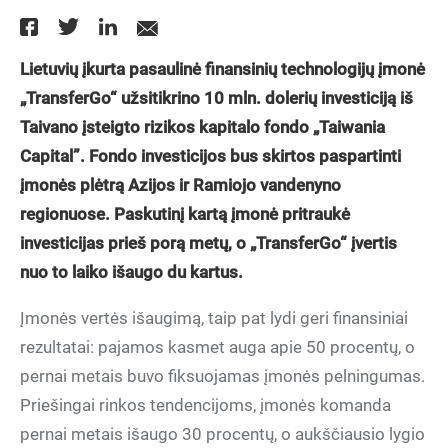
Lietuvių įkurta pasaulinė finansinių technologijų įmonė
„TransferGo“ užsitikrino 10 mln. dolerių investiciją iš
Taivano įsteigto rizikos kapitalo fondo „Taiwania
Capital”. Fondo investicijos bus skirtos paspartinti
įmonės plėtrą Azijos ir Ramiojo vandenyno
regionuose. Paskutinį kartą įmonė pritraukė
investicijas prieš porą metų, o „TransferGo“ įvertis
nuo to laiko išaugo du kartus.
Įmonės vertės išaugimą, taip pat lydi geri finansiniai
rezultatai: pajamos kasmet auga apie 50 procentų, o
pernai metais buvo fiksuojamas įmonės pelningumas.
Priešingai rinkos tendencijoms, įmonės komanda
pernai metais išaugo 30 procentų, o aukščiausio lygio