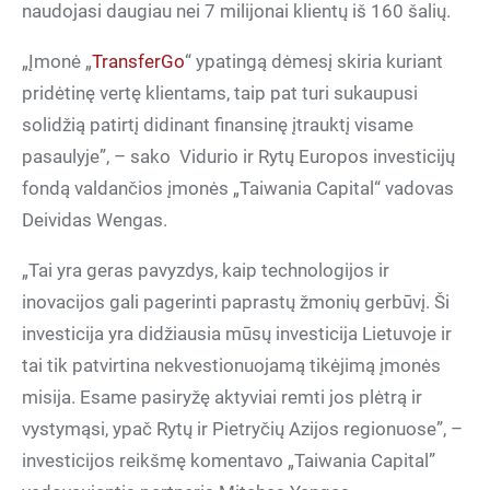
naudojasi daugiau nei 7 milijonai klientų iš 160 šalių.
„Įmonė „
TransferGo
“ ypatingą dėmesį skiria kuriant
pridėtinę vertę klientams, taip pat turi sukaupusi
solidžią patirtį didinant finansinę įtrauktį visame
pasaulyje”, – sako
Vidurio ir Rytų Europos investicijų
fondą valdančios įmonės „Taiwania Capital“ vadovas
Deividas Wengas.
„Tai yra geras pavyzdys, kaip technologijos ir
inovacijos gali pagerinti paprastų žmonių gerbūvį. Ši
investicija yra didžiausia mūsų investicija Lietuvoje ir
tai tik patvirtina nekvestionuojamą tikėjimą įmonės
misija. Esame pasiryžę aktyviai remti jos plėtrą ir
vystymąsi, ypač Rytų ir Pietryčių Azijos regionuose”, –
investicijos reikšmę komentavo „Taiwania Capital”