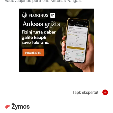
vadovaujantis partneris Mitchas Yangas.
Tapk ekspertu!
Žymos