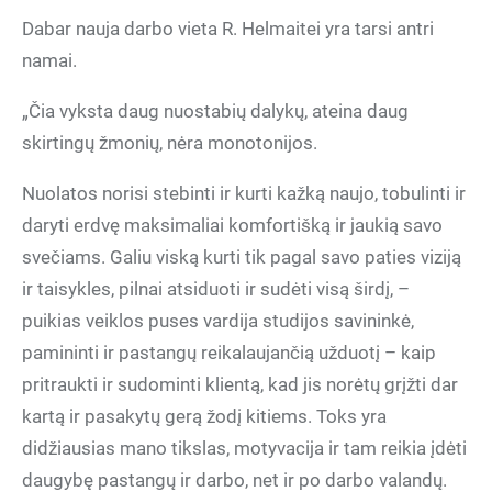
Dabar nauja darbo vieta R. Helmaitei yra tarsi antri
namai.
„Čia vyksta daug nuostabių dalykų, ateina daug
skirtingų žmonių, nėra monotonijos.
Nuolatos norisi stebinti ir kurti kažką naujo, tobulinti ir
daryti erdvę maksimaliai komfortišką ir jaukią savo
svečiams. Galiu viską kurti tik pagal savo paties viziją
ir taisykles, pilnai atsiduoti ir sudėti visą širdį, –
puikias veiklos puses vardija studijos savininkė,
pamininti ir pastangų reikalaujančią užduotį – kaip
pritraukti ir sudominti klientą, kad jis norėtų grįžti dar
kartą ir pasakytų gerą žodį kitiems. Toks yra
didžiausias mano tikslas, motyvacija ir tam reikia įdėti
daugybę pastangų ir darbo, net ir po darbo valandų.