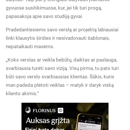
gyvuose susitikimuose, kur, jei tik turi progą,
papasakoja apie savo studiją gyvai.
Pradedantiesiems savo verslą ar projektą labiausiai
linki klausytis širdies ir nesivadovauti šablonais,
nepataikauti masėms.
„Koks verslas ar veikla bebūtų, daiktas ar paslauga,
svarbiausia turėti savo viziją. Visų pirma, tu pats turi
būti savo verslo svarbiausias klientas. Šūkis, kuris
man padeda plėtoti veiklas – matyk ir daryk viską
kliento akimis.“