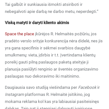
Tai galbūt ir sunkiausia išmokti atsiriboti ir
nebegalvoti apie darbą ne darbo metu, neperdegti.“
Viską matyti ir daryti kliento akimis
Space the place
įkūrėjos R. Helmaitės požiūriu, jos
pradėto verslo srityje konkurencija nėra didelė, nes jis
yra gana specifinis ir sėkmei svarbios daugybė
smulkmenų: vieta, įdirbis ir t.t. Įvertindama klientų
poreikį gauti pilną paslaugos paketą ateityje ji
planuoja pasiūlyti renginio ar šventės organizavimo
paslaugas nuo dekoravimo iki maitinimo.
Daugiausia savo studiją viešindama per
Facebook
ir
Instagram
platformas R. Helmaitė įsitikino, jog
mokama reklama kol kas yra labiausiai pasiteisinęs
dalykas. Taip pat ji stengiasi dalyvauti įvairiuose