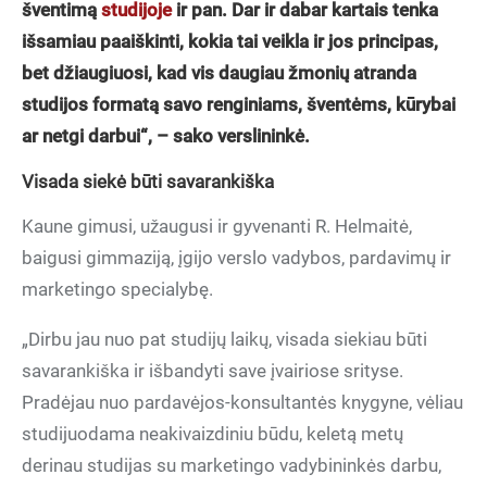
šventimą
studijoje
ir pan. Dar ir dabar kartais tenka
išsamiau paaiškinti, kokia tai veikla ir jos principas,
bet džiaugiuosi, kad vis daugiau žmonių atranda
studijos formatą savo renginiams, šventėms, kūrybai
ar netgi darbui“, – sako verslininkė.
Visada siekė būti savarankiška
Kaune gimusi, užaugusi ir gyvenanti R. Helmaitė,
baigusi gimmaziją, įgijo verslo vadybos, pardavimų ir
marketingo specialybę.
„Dirbu jau nuo pat studijų laikų, visada siekiau būti
savarankiška ir išbandyti save įvairiose srityse.
Pradėjau nuo pardavėjos-konsultantės knygyne, vėliau
studijuodama neakivaizdiniu būdu, keletą metų
derinau studijas su marketingo vadybininkės darbu,