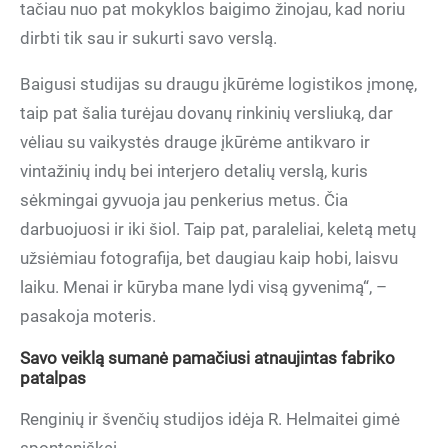
tačiau nuo pat mokyklos baigimo žinojau, kad noriu
dirbti tik sau ir sukurti savo verslą.
Baigusi studijas su draugu įkūrėme logistikos įmonę,
taip pat šalia turėjau dovanų rinkinių versliuką, dar
vėliau su vaikystės drauge įkūrėme antikvaro ir
vintažinių indų bei interjero detalių verslą, kuris
sėkmingai gyvuoja jau penkerius metus. Čia
darbuojuosi ir iki šiol. Taip pat, paraleliai, keletą metų
užsiėmiau fotografija, bet daugiau kaip hobi, laisvu
laiku. Menai ir kūryba mane lydi visą gyvenimą“, –
pasakoja moteris.
Savo veiklą sumanė pamačiusi atnaujintas fabriko
patalpas
Renginių ir švenčių studijos idėja R. Helmaitei gimė