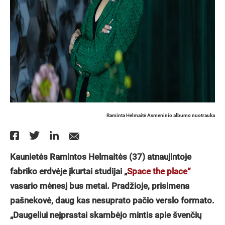
Raminta Helmaitė Asmeninio albumo nuotrauka
Kaunietės Ramintos Helmaitės (37) atnaujintoje
fabriko erdvėje įkurtai studijai „
Space the place“
vasario mėnesį bus metai. Pradžioje, prisimena
pašnekovė, daug kas nesuprato pačio verslo formato.
„Daugeliui neįprastai skambėjo mintis apie švenčių