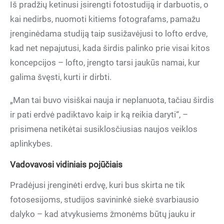
Iš pradžių ketinusi įsirengti fotostudiją ir darbuotis, o
kai nedirbs, nuomoti kitiems fotografams, pamažu
įrenginėdama studiją taip susižavėjusi to lofto erdve,
kad net nepajutusi, kada širdis palinko prie visai kitos
koncepcijos – lofto, įrengto tarsi jaukūs namai, kur
galima švęsti, kurti ir dirbti.
„Man tai buvo visiškai nauja ir neplanuota, tačiau širdis
ir pati erdvė padiktavo kaip ir ką reikia daryti“, –
prisimena netikėtai susiklosčiusias naujos veiklos
aplinkybes.
Vadovavosi vidiniais pojūčiais
Pradėjusi įrenginėti erdvę, kuri bus skirta ne tik
fotosesijoms, studijos savininkė siekė svarbiausio
dalyko – kad atvykusiems žmonėms būtų jauku ir