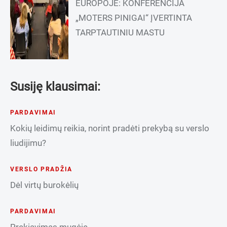
EUROPOJE: KONFERENCIJA
„MOTERS PINIGAI“ ĮVERTINTA
TARPTAUTINIU MASTU
Susiję klausimai:
PARDAVIMAI
Kokių leidimų reikia, norint pradėti prekybą su verslo
liudijimu?
VERSLO PRADŽIA
Dėl virtų burokėlių
PARDAVIMAI
Prekiavimas mugėje