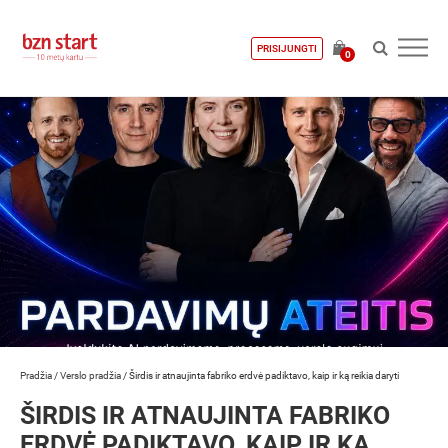
PRISIJUNGTI
0
Pradžia
/
Verslo pradžia
/
Širdis ir atnaujinta fabriko erdvė padiktavo, kaip ir ką reikia daryti
ŠIRDIS IR ATNAUJINTA FABRIKO
ERDVĖ PADIKTAVO, KAIP IR KĄ