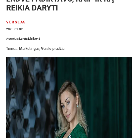
REIKIA DARYTI
VERSLAS
2023.01.02
Autorius:
Loreta Lileikienė
Temos:
Marketingas
,
Verslo pradžia
.