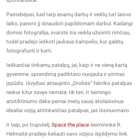
spontaniškai.
Pastebėjusi, kad tarp esamų darbų ir veiklų turi laisvo
laiko, panoro jį išnaudoti papildomam darbui. Kadangi
domisi fotografija, svarstė šia veikla užsiimti rimčiau,
todėl pradėjo ieškoti jaukaus kampelio, kur galėtų
fotografuoti ir kurti.
Ieškančiai tinkamų patalpų, jai, kaip ir ne vieną kartą
gyvenime, sprendimą padiktavo nuojauta ir pirmas
įspūdis. Išvydusi atnaujinto „Drobės“ fabriko patalpas
niekur kitur savęs nematė, tik ten. Ir laimingo
atsitiktinumo dėka pernai metų sausį atsilaisvinus
idealiai viziją atitinkančias patalpas, jas išsinuomavo.
Ir taip, po truputėlį,
Space the place
šeimininkė R.
Helmaitė pradėjo keliauti savo vizijos išpildymo link.