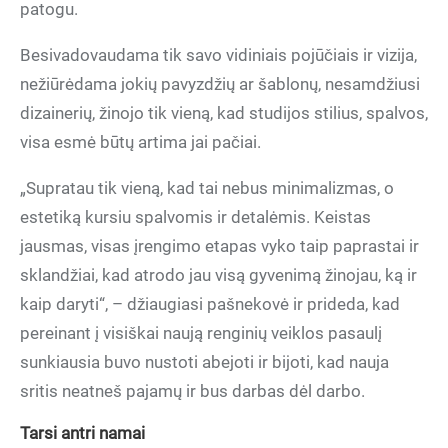
patogu.
Besivadovaudama tik savo vidiniais pojūčiais ir vizija,
nežiūrėdama jokių pavyzdžių ar šablonų, nesamdžiusi
dizainerių, žinojo tik vieną, kad studijos stilius, spalvos,
visa esmė būtų artima jai pačiai.
„Supratau tik vieną, kad tai nebus minimalizmas, o
estetiką kursiu spalvomis ir detalėmis. Keistas
jausmas, visas įrengimo etapas vyko taip paprastai ir
sklandžiai, kad atrodo jau visą gyvenimą žinojau, ką ir
kaip daryti“, – džiaugiasi pašnekovė ir prideda, kad
pereinant į visiškai naują renginių veiklos pasaulį
sunkiausia buvo nustoti abejoti ir bijoti, kad nauja
sritis neatneš pajamų ir bus darbas dėl darbo.
Tarsi antri namai