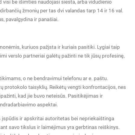
d visi be išimties naudojasi siesta, arba vidudienio
 dirbančių žmonių per tas dvi valandas tarp 14 ir 16 val.
s, pavalgydina ir panašiai.
monėmis, kuriuos pažįsta ir kuriais pasitiki. Lygiai taip
i verslo partneriai galėtų pažinti ne tik jūsų profesinę,
sitikimams, o ne bendravimui telefonu ar e. paštu.
 protokolo taisyklių. Reikėtų vengti konfrontacijos, nes
ažinti, kad jie buvo neteisūs. Pasitikėjimas ir
bendradarbiavimo aspektai.
 įspūdis ir apskritai autoritetas bei nepriekaištinga
ant savo tikslus ir laimėjimus yra gerbtinas reiškinys.