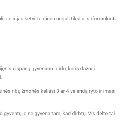
ijoje ir jau ketvirta diena negali tiksliai suformuluoti
sijęs su ispanų gyvenimo būdu, kuris dažnai
.
stinės ribų žmonės keliasi 3 ar 4 valandą ryto ir imasi
ad gyventų, o ne gyvena tam, kad dirbtų. Vis dėlto tai