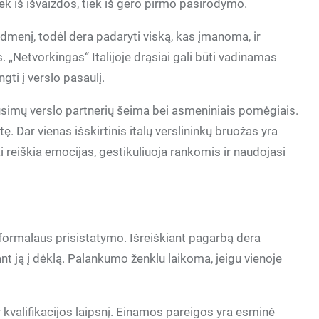
tiek iš išvaizdos, tiek iš gero pirmo pasirodymo.
 vaidmenį, todėl dera padaryti viską, kas įmanoma, ir
as. „Netvorkingas“ Italijoje drąsiai gali būti vadinamas
gti į verslo pasaulį.
simų verslo partnerių šeima bei asmeniniais pomėgiais.
tę. Dar vienas išskirtinis italų verslininkų bruožas yra
 reiškia emocijas, gestikuliuoja rankomis ir naudojasi
 formalaus prisistatymo. Išreiškiant pagarbą dera
ant ją į dėklą. Palankumo ženklu laikoma, jeigu vienoje
kvalifikacijos laipsnį. Einamos pareigos yra esminė