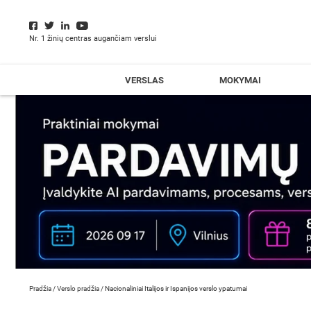
Nr. 1 žinių centras augančiam verslui
VERSLAS
MOKYMAI
Pradžia
/
Verslo pradžia
/
Nacionaliniai Italijos ir Ispanijos verslo ypatumai