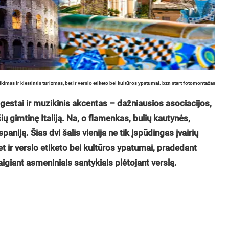
alikimas ir klestintis turizmas, bet ir verslo etiketo bei kultūros ypatumai. bzn start fotomontažas
gestai ir muzikinis akcentas – dažniausios asociacijos,
ų gimtinę Italiją. Na, o flamenkas, bulių kautynės,
spaniją. Šias dvi šalis vienija ne tik įspūdingas įvairių
et ir verslo etiketo bei kultūros ypatumai, pradedant
aigiant asmeniniais santykiais plėtojant verslą.