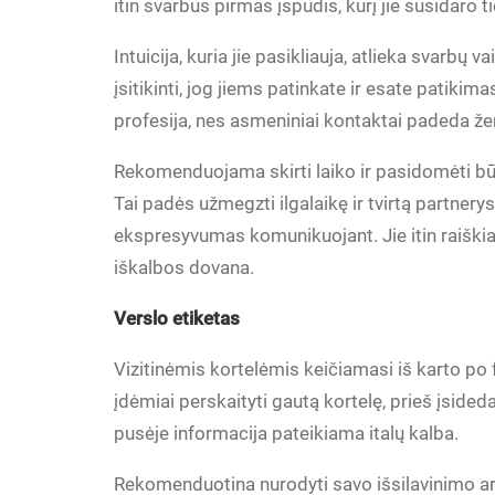
itin svarbus pirmas įspūdis, kurį jie susidaro 
Intuicija, kuria jie pasikliauja, atlieka svarbų
įsitikinti, jog jiems patinkate ir esate patikim
profesija, nes asmeniniai kontaktai padeda žen
Rekomenduojama skirti laiko ir pasidomėti bū
Tai padės užmegzti ilgalaikę ir tvirtą partnerys
ekspresyvumas komunikuojant. Jie itin raiškiai
iškalbos dovana.
Verslo etiketas
Vizitinėmis kortelėmis keičiamasi iš karto po
įdėmiai perskaityti gautą kortelę, prieš įsided
pusėje informacija pateikiama italų kalba.
Rekomenduotina nurodyti savo išsilavinimo ar 