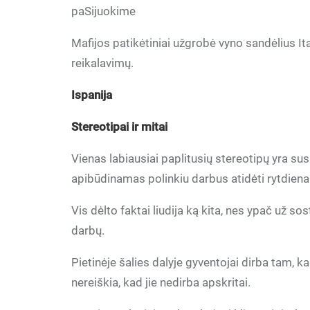
paSijuokime
Mafijos patikėtiniai užgrobė vyno sandėlius Ital
reikalavimų.
Ispanija
Stereotipai ir mitai
Vienas labiausiai paplitusių stereotipų yra su
apibūdinamas polinkiu darbus atidėti rytdienai
Vis dėlto faktai liudija ką kita, nes ypač už so
darbų.
Pietinėje šalies dalyje gyventojai dirba tam, k
nereiškia, kad jie nedirba apskritai.