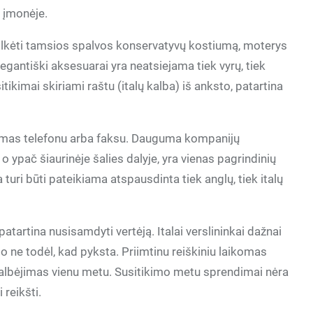
į įmonėje.
 vilkėti tamsios spalvos konservatyvų kostiumą, moterys
egantiški aksesuarai yra neatsiejama tiek vyrų, tiek
tikimai skiriami raštu (italų kalba) iš anksto, patartina
amas telefonu arba faksu. Dauguma kompanijų
ypač šiaurinėje šalies dalyje, yra vienas pagrindinių
 turi būti pateikiama atspausdinta tiek anglų, tiek italų
atartina nusisamdyti vertėją. Italai verslininkai dažnai
, o ne todėl, kad pyksta. Priimtinu reiškiniu laikomas
lbėjimas vienu metu. Susitikimo metu sprendimai nėra
 reikšti.