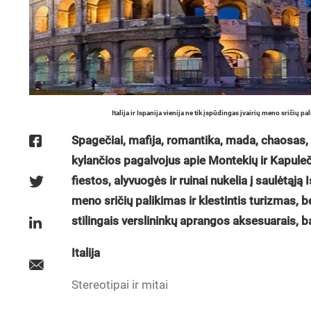
Italija ir Ispanija vienija ne tik įspūdingas įvairių meno sričių p
Spagečiai, mafija, romantika, mada, chaosas, 
kylančios pagalvojus apie Montekių ir Kapuleči
fiestos, alyvuogės ir ruinai nukelia į saulėtąją I
meno sričių palikimas ir klestintis turizmas, b
stilingais verslininkų aprangos aksesuarais, b
Italija
Stereotipai ir mitai