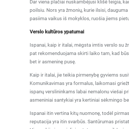
Dar viena plačiai nuskambėjusi klišė teigia, ka
poilsiu. Nors yra žmonių, kurie ilsisi, dauguma
pasiima vaikus iš mokyklos, ruošia jiems pietu
Verslo kultūros ypatumai
Ispanai, kaip ir italai, mėgsta imtis verslo su ž
pat rekomenduojama skirti laiko tam, kad būsim
bet ir asmeninę pusę.
Kaip ir italai, jie teikia pirmenybę gyviems su
Komunikavimas yra formalus, laikomasi griežtų
ispanų verslininkams labai nemalonu viešai prip
asmeniniai santykiai yra kertiniai sėkmingo 
Ispanai itin vertina kitų nuomonę, todėl pirmas
reputacija yra itin svarbūs. Santūrumas pristat