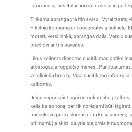
informacija, nes italai nori suprasti jūsų padėt
Tinkama apranga yra itin svarbi. Vyrai turėtų
– kelnių kostiumą ar konservatyvią suknelę. El
moterų verslininkių aprangos dalis. Verslo susi
prieš dvi ar tris savaites.
Likus kelioms dienoms susitikimas patikslin
atostogauja rugpjūčio mėnesį. Punktualumas, o 
verslininkų bruožų. Visa susitikimo informacija
kalbomis.
Jeigu nepriekaištingai nemokate italų kalbos, p
kelia balso toną, bet tik norėdami būti išgirsti
pašnekovo pertraukimas arba kelių asmenų ka
priimami, jie skirti dalytis idėjomis ir nuomonei