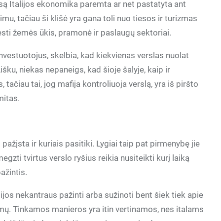
, esą Italijos ekonomika paremta ar net pastatyta ant
mu, tačiau ši klišė yra gana toli nuo tiesos ir turizmas
lesti žemės ūkis, pramonė ir paslaugų sektoriai.
investuotojus, skelbia, kad kiekvienas verslas nuolat
išku, niekas nepaneigs, kad šioje šalyje, kaip ir
tačiau tai, jog mafija kontroliuoja verslą, yra iš piršto
mitas.
pažįsta ir kuriais pasitiki. Lygiai taip pat pirmenybę jie
egzti tvirtus verslo ryšius reikia nusiteikti kurį laiką
pažintis.
lijos nekantraus pažinti arba sužinoti bent šiek tiek apie
mų. Tinkamos manieros yra itin vertinamos, nes italams