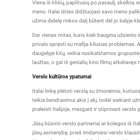
Viena iš klišių, paplitusių po pasaulį, skelbia
meno. Italai išties didžiuojasi savo meno paliki
užima didelę rinkos dalį būtent dėl jo šalyje k
Dar vienas mitas, kuris kiek baugina užsienio 
privalo spręsti su mafija kilusias problemas. A
daugelyje kitų, veikia nusikalstamos grupuotės, 
laužtas, o gal iš genialių kino filmų atkeliavęs 
Verslo kultūros ypatumai
Italai linkę plėtoti verslą su žmonėmis, kuriuos 
teikia bendravimui akis į akį, todėl siekiant užm
praleisti Italijoje, mezgant ir stiprinant verslo 
Jūsų būsimi verslo partneriai ar kolegos iš Ita
jūsų asmenybę, prieš imdamiesi verslo klausi