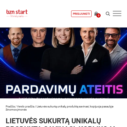
PRISIJUNGTI
0
Pradžia
/
Verslo pradžia
/
Lietuvės sukurtą unikalų produktą savinasi, kopijuoja pasaulyje
žinomos įmonės
LIETUVĖS SUKURTĄ UNIKALŲ