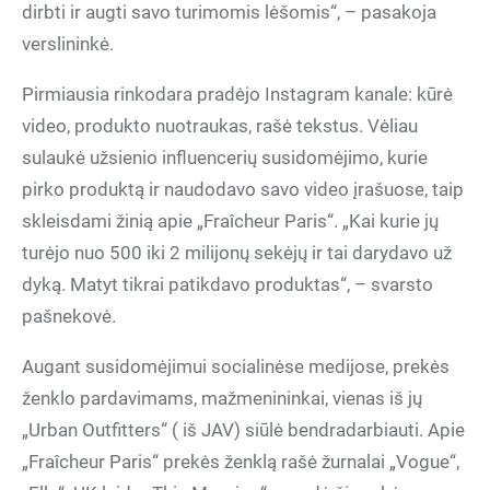
dirbti ir augti savo turimomis lėšomis“, – pasakoja
verslininkė.
Pirmiausia rinkodara pradėjo Instagram kanale: kūrė
video, produkto nuotraukas, rašė tekstus. Vėliau
sulaukė užsienio influencerių susidomėjimo, kurie
pirko produktą ir naudodavo savo video įrašuose, taip
skleisdami žinią apie „Fraîcheur Paris“. „Kai kurie jų
turėjo nuo 500 iki 2 milijonų sekėjų ir tai darydavo už
dyką. Matyt tikrai patikdavo produktas“, – svarsto
pašnekovė.
Augant susidomėjimui socialinėse medijose, prekės
ženklo pardavimams, mažmenininkai, vienas iš jų
„Urban Outfitters“ ( iš JAV) siūlė bendradarbiauti. Apie
„Fraîcheur Paris“ prekės ženklą rašė žurnalai „Vogue“,