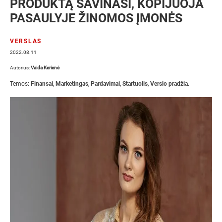
PRODUKTĄ SAVINASI, KOPIJUOJA
PASAULYJE ŽINOMOS ĮMONĖS
VERSLAS
2022.08.11
Autorius:
Vaida Kerienė
Temos:
Finansai
,
Marketingas
,
Pardavimai
,
Startuolis
,
Verslo pradžia
.