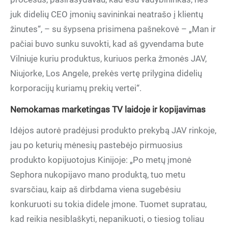
juk didelių CEO įmonių savininkai neatrašo į klientų
žinutes“, – su šypsena prisimena pašnekovė – „Man ir
pačiai buvo sunku suvokti, kad aš gyvendama bute
Vilniuje kuriu produktus, kuriuos perka žmonės JAV,
Niujorke, Los Angele, prekės vertę prilygina didelių
korporacijų kuriamų prekių vertei“.
Nemokamas marketingas TV laidoje ir kopijavimas
Idėjos autorė pradėjusi produkto prekybą JAV rinkoje,
jau po keturių mėnesių pastebėjo pirmuosius
produkto kopijuotojus Kinijoje: „Po metų įmonė
Sephora nukopijavo mano produktą, tuo metu
svarsčiau, kaip aš dirbdama viena sugebėsiu
konkuruoti su tokia didele įmone. Tuomet supratau,
kad reikia nesiblaškyti, nepanikuoti, o tiesiog toliau