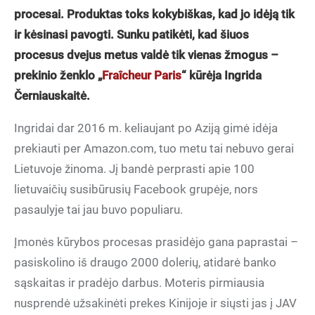
procesai. Produktas toks kokybiškas, kad jo idėją tik
ir kėsinasi pavogti. Sunku patikėti, kad šiuos
procesus dvejus metus valdė tik vienas žmogus –
prekinio ženklo „
Fraîcheur Paris
“ kūrėja Ingrida
Černiauskaitė.
Ingridai dar 2016 m. keliaujant po Aziją gimė idėja
prekiauti per Amazon.com, tuo metu tai nebuvo gerai
Lietuvoje žinoma. Jį bandė perprasti apie 100
lietuvaičių susibūrusių Facebook grupėje, nors
pasaulyje tai jau buvo populiaru.
Įmonės kūrybos procesas prasidėjo gana paprastai –
pasiskolino iš draugo 2000 dolerių, atidarė banko
sąskaitas ir pradėjo darbus. Moteris pirmiausia
nusprendė užsakinėti prekes Kinijoje ir siųsti jas į JAV