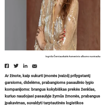
Ingrida Černiauskaitė Asmeninio albumo nuotrauka
Ar žinote, kaip sukurti įmonės įvaizdį prilygstantį
garsioms, didelėms, prabangioms pasaulinio lygio
kompanijoms: brangus kokybiškas prekės ženklas,
kuriuo naudojasi pasaulyje žymūs žmonės, prabangus
įpakavimas, suvaldyti tarptautinės logistikos