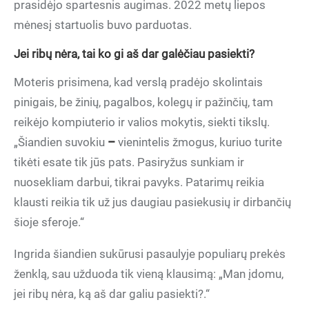
prasidėjo spartesnis augimas. 2022 metų liepos
mėnesį startuolis buvo parduotas.
Jei ribų nėra, tai ko gi aš dar galėčiau pasiekti?
Moteris prisimena, kad verslą pradėjo skolintais
pinigais, be žinių, pagalbos, kolegų ir pažinčių, tam
reikėjo kompiuterio ir valios mokytis, siekti tikslų.
„Šiandien suvokiu
–
vienintelis žmogus, kuriuo turite
tikėti esate tik jūs pats. Pasiryžus sunkiam ir
nuosekliam darbui, tikrai pavyks. Patarimų reikia
klausti reikia tik už jus daugiau pasiekusių ir dirbančių
šioje sferoje.“
Ingrida šiandien sukūrusi pasaulyje populiarų prekės
ženklą, sau užduoda tik vieną klausimą: „Man įdomu,
jei ribų nėra, ką aš dar galiu pasiekti?.“