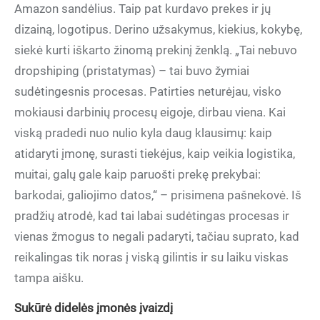
Amazon sandėlius. Taip pat kurdavo prekes ir jų
dizainą, logotipus. Derino užsakymus, kiekius, kokybę,
siekė kurti iškarto žinomą prekinį ženklą. „Tai nebuvo
dropshiping (pristatymas) – tai buvo žymiai
sudėtingesnis procesas. Patirties neturėjau, visko
mokiausi darbinių procesų eigoje, dirbau viena. Kai
viską pradedi nuo nulio kyla daug klausimų: kaip
atidaryti įmonę, surasti tiekėjus, kaip veikia logistika,
muitai, galų gale kaip paruošti prekę prekybai:
barkodai, galiojimo datos,“ – prisimena pašnekovė. Iš
pradžių atrodė, kad tai labai sudėtingas procesas ir
vienas žmogus to negali padaryti, tačiau suprato, kad
reikalingas tik noras į viską gilintis ir su laiku viskas
tampa aišku.
Sukūrė didelės įmonės įvaizdį