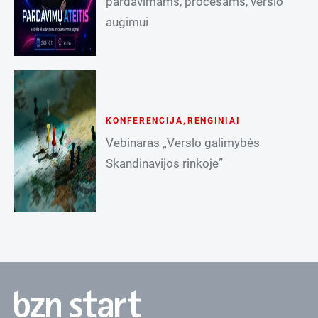
pardavimams, procesams, verslo
augimui
KONFERENCIJA
,
RENGINIAI
Vebinaras „Verslo galimybės
Skandinavijos rinkoje”