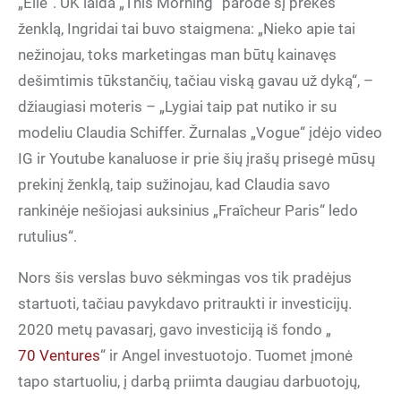
„Elle“. UK laida „This Morning“ parodė šį prekės
ženklą, Ingridai tai buvo staigmena: „Nieko apie tai
nežinojau, toks marketingas man būtų kainavęs
dešimtimis tūkstančių, tačiau viską gavau už dyką“, –
džiaugiasi moteris – „Lygiai taip pat nutiko ir su
modeliu Claudia Schiffer. Žurnalas „Vogue“ įdėjo video
IG ir Youtube kanaluose ir prie šių įrašų prisegė mūsų
prekinį ženklą, taip sužinojau, kad Claudia savo
rankinėje nešiojasi auksinius „Fraîcheur Paris“ ledo
rutulius“.
Nors šis verslas buvo sėkmingas vos tik pradėjus
startuoti, tačiau pavykdavo pritraukti ir investicijų.
2020 metų pavasarį, gavo investiciją iš fondo „
70 Ventures
“ ir Angel investuotojo. Tuomet įmonė
tapo startuoliu, į darbą priimta daugiau darbuotojų,