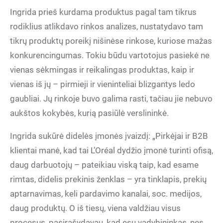
Ingrida prieš kurdama produktus pagal tam tikrus
rodiklius atlikdavo rinkos analizes, nustatydavo tam
tikrų produktų poreikį nišinėse rinkose, kuriose mažas
konkurencingumas. Tokiu būdu vartotojus pasiekė ne
vienas sėkmingas ir reikalingas produktas, kaip ir
vienas iš jų – pirmieji ir vieninteliai blizgantys ledo
gaubliai. Jų rinkoje buvo galima rasti, tačiau jie nebuvo
aukštos kokybės, kurią pasiūlė verslininkė.
Ingrida sukūrė didelės įmonės įvaizdį: „Pirkėjai ir B2B
klientai manė, kad tai L’Oréal dydžio įmonė turinti ofisą,
daug darbuotojų – pateikiau viską taip, kad esame
rimtas, didelis prekinis ženklas – yra tinklapis, prekių
aptarnavimas, keli pardavimo kanalai, soc. medijos,
daug produktų. O iš tiesų, viena valdžiau visus
procesus, pasirašydavau, kad esu vadybininkas, nes